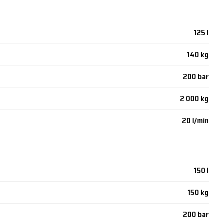
125 l
140 kg
200 bar
2 000 kg
20 l/min
150 l
150 kg
200 bar