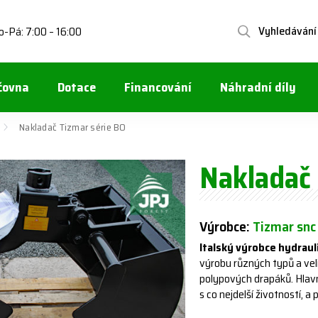
Vyhledávání
o-Pá: 7:00 – 16:00
čovna
Dotace
Financování
Náhradní díly
Nakladač Tizmar série BO
Nakladač 
Výrobce:
Tizmar snc
Italský výrobce hydraul
výrobu různých typů a veli
polypových drapáků. Hlavní
s co nejdelší životností, a