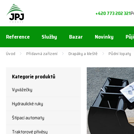
P
+420 773 202 321
Reference
Služby
Bazar
Novinky
Půj
Úvod
Přídavná zařízení
Drapáky a kleště
Půdní lopaty
Kategorie produktů
Vyvážečky
Hydraulické ruky
Štípací automaty
Traktorové přívěsy