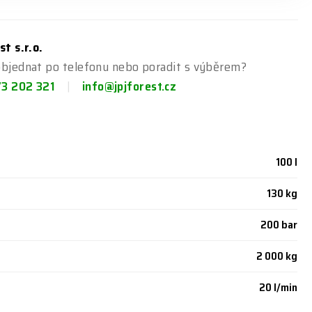
st s.r.o.
objednat po telefonu nebo poradit s výběrem?
73 202 321
info@jpjforest.cz
100 l
130 kg
200 bar
2 000 kg
20 l/min