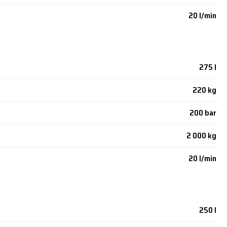
20 l/min
275 l
220 kg
200 bar
2 000 kg
20 l/min
250 l