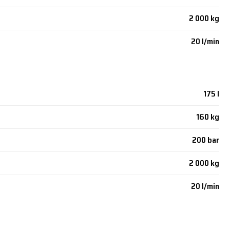
2 000 kg
20 l/min
175 l
160 kg
200 bar
2 000 kg
20 l/min