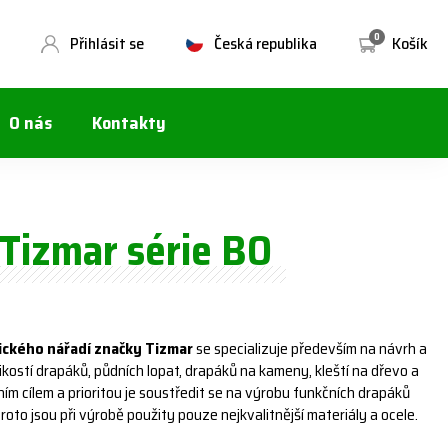
0
Přihlásit se
Česká republika
Košík
O nás
Kontakty
Tizmar série BO
ického nářadí značky Tizmar
se specializuje především na návrh a
kostí drapáků, půdních lopat, drapáků na kameny, kleští na dřevo a
m cílem a prioritou je soustředit se na výrobu funkčních drapáků
 proto jsou při výrobě použity pouze nejkvalitnější materiály a ocele.