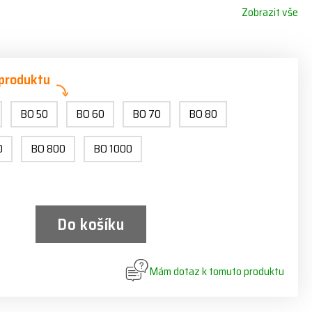
Zobrazit vše
 produktu
BO 50
BO 60
BO 70
BO 80
0
BO 800
BO 1000
Do košíku
Mám dotaz k tomuto produktu