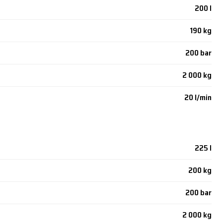
200 l
190 kg
200 bar
2 000 kg
20 l/min
225 l
200 kg
200 bar
2 000 kg