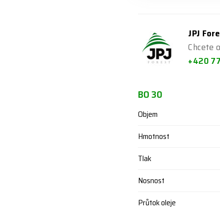
JPJ Fore
Chcete 
+420 7
BO 30
Objem
Hmotnost
Tlak
Nosnost
Průtok oleje