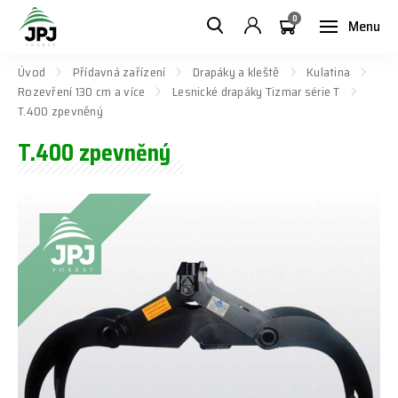
0
Menu
Úvod
Přídavná zařízení
Drapáky a kleště
Kulatina
Rozevření 130 cm a více
Lesnické drapáky Tizmar série T
T.400 zpevněný
T.400 zpevněný