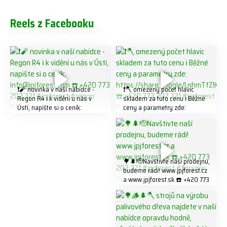
Reels z Facebooku
❗️🧨 novinka v naší nabídce -
❗️🪓 omezený počet hlavic
Regon R4 ℹ️ k vidění u nás v
skladem za tuto cenu ℹ️ Běžné
Ústí, napište si o ceník:
ceny a parametry zde:
info@jpjforest.com ☎️ +420
https://share.google/LnhmTfZl
773 202 321 #jpjforest #regon
K8W5t7i6o ☎️ +420 773 202
#firewood
321 #jpjforest #forsmw
#firewood #
🌳🌲🫡Navštivte naší prodejnu,
budeme rádi! www.jpjforest.cz
a www.jpjforest.sk ☎️ +420 773
202 321 #jpjforest #forsmw
#biojack #regon #vahvajussi