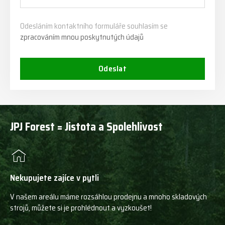
Odesláním kontaktního formuláře souhlasím se
zpracováním mnou poskytnutých údajů
Odeslat
JPJ Forest = Jistota a Spolehlivost
Nekupujete zajíce v pytli
V našem areálu máme rozsáhlou prodejnu a mnoho skladových
strojů, můžete si je prohlédnout a vyzkoušet!