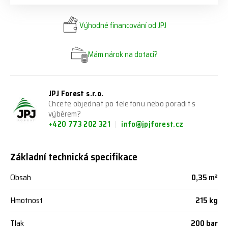
Výhodné financování od JPJ
Mám nárok na dotaci?
JPJ Forest s.r.o.
Chcete objednat po telefonu nebo poradit s
výběrem?
+420 773 202 321
info@jpjforest.cz
Základní technická specifikace
Obsah
0,35 m²
Hmotnost
215 kg
Tlak
200 bar