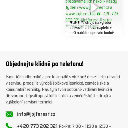
🌳🪵🌲🪓 strojů na výrobu
palivového dřeva najdete v
naší nabídce opravdu hodně,
předáváme jich několik každý
týden ℹ️ www.jpjforest.cz a
www.jpjforest.sk ☎️ +420 773
202 321 #jpjforest #zetor
#firewood #regon
Objednejte klidně po telefonu!
#firewoodproduction
Jsme tým odborníků a profesionálů s více než desetiletou tradicí
v servisu, prodeji a výrobě špičkové lesnické, zemědělské a
komunální techniky. Náš tým tvoří odborně vzdělaní lesníci a
dřevorubci, bývalí operátoři lesních a zemědělských strojů a
vyškolení servisní technici.
info@jpjforest.cz
+420 773 202 321
Po-Pá: 7:00 – 11:30 a 12:30 –