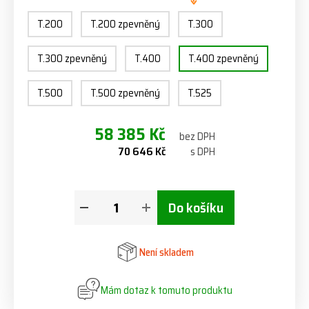
T.200
T.200 zpevněný
T.300
T.300 zpevněný
T.400
T.400 zpevněný
T.500
T.500 zpevněný
T.525
58 385 Kč
bez DPH
70 646 Kč
s DPH
Do košíku
Není skladem
Mám dotaz k tomuto produktu