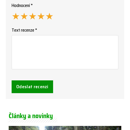
Hodnocení *
★
★
★
★
★
Text recenze *
Odeslat recenzi
Články a novinky