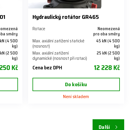
-01
Hydraulický rotátor GR465
eomezená
Rotace
Neomezená
oba směry
pro oba směry
kN (4 500
Max. axiální zatížení statické
45 kN (4 500
kg)
(nosnost)
kg)
 kN (2 500
Max. axiální zatížení
25 kN (2 500
kg)
dynamické (nosnost při rotaci)
kg)
 250 Kč
12 228 Kč
Cena bez DPH
Do košíku
Není skladem
Další