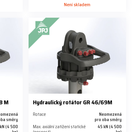
Není skladem
68 M
Hydraulický rotátor GR 46/69M
eomezená
Rotace
Neomezená
oba směry
pro oba směry
kN (4 500
Max. axiální zatížení statické
45 kN (4 500