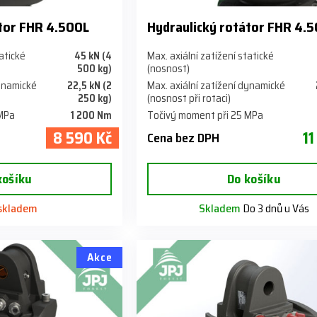
átor FHR 4.500L
Hydraulický rotátor FHR 4.
tatické
45 kN (4
Max. axiální zatížení statické
500 kg)
(nosnost)
dynamické
22,5 kN (2
Max. axiální zatížení dynamické
250 kg)
(nosnost při rotaci)
 MPa
1 200 Nm
Točivý moment při 25 MPa
8 590 Kč
11
Cena bez DPH
košíku
Do košíku
 skladem
Skladem
Do 3 dnů u Vás
Akce