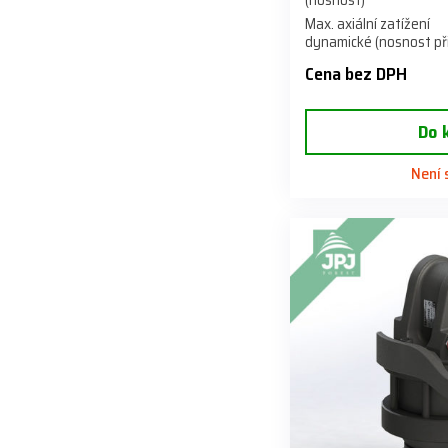
(nosnost)
Max. axiální zatížení
dynamické (nosnost při
Cena bez DPH
Do 
Není