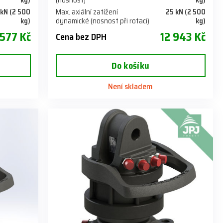
kg)
(nosnost)
kg)
 kN (2 500
Max. axiální zatížení
25 kN (2 500
kg)
dynamické (nosnost při rotaci)
kg)
 577 Kč
12 943 Kč
Cena bez DPH
Do košíku
Není skladem