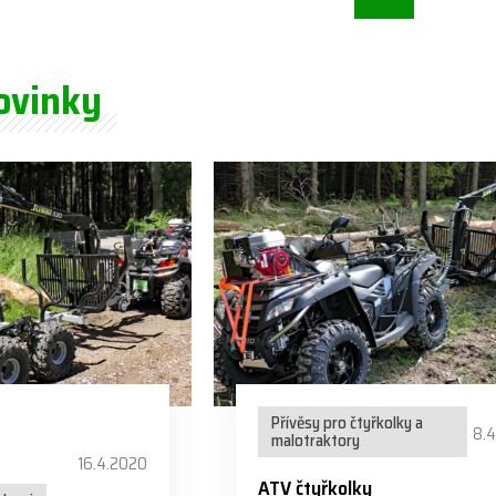
ovinky
Přívěsy pro čtyřkolky a
8.
malotraktory
16.4.2020
ATV čtyřkolky