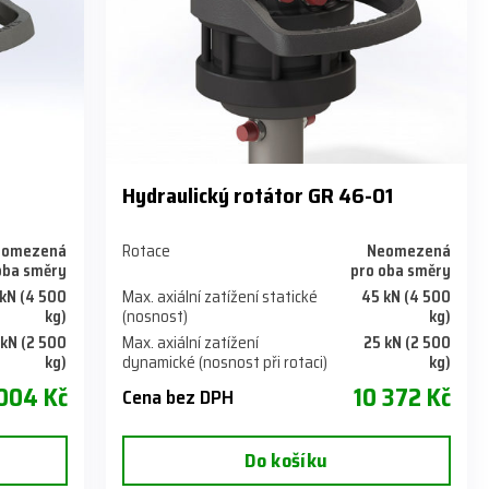
Hydraulický rotátor GR 46-01
eomezená
Rotace
Neomezená
oba směry
pro oba směry
kN (4 500
Max. axiální zatížení statické
45 kN (4 500
kg)
(nosnost)
kg)
 kN (2 500
Max. axiální zatížení
25 kN (2 500
kg)
dynamické (nosnost při rotaci)
kg)
004 Kč
10 372 Kč
Cena bez DPH
Do košíku