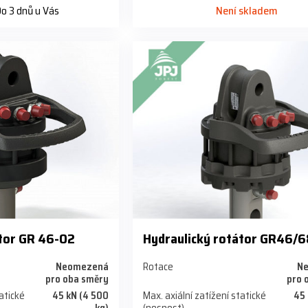
o 3 dnů u Vás
Není skladem
átor GR 46-02
Hydraulický rotátor GR46/
Neomezená
Rotace
N
pro oba směry
pro 
tatické
45 kN (4 500
Max. axiální zatížení statické
45 