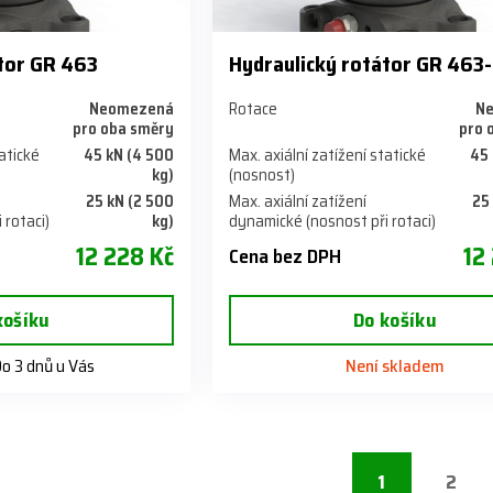
tor GR 463
Hydraulický rotátor GR 463
Neomezená
Rotace
N
pro oba směry
pro 
tatické
45 kN (4 500
Max. axiální zatížení statické
45 
kg)
(nosnost)
25 kN (2 500
Max. axiální zatížení
25
 rotaci)
kg)
dynamické (nosnost při rotaci)
12 228 Kč
12
Cena bez DPH
košíku
Do košíku
o 3 dnů u Vás
Není skladem
1
2