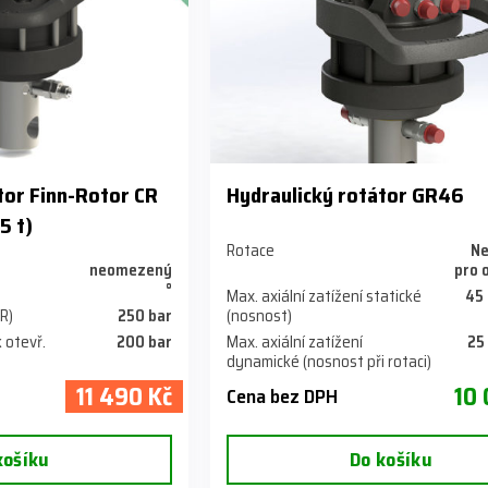
átor Finn-Rotor CR
Hydraulický rotátor GR46
5 t)
Rotace
N
neomezený
pro 
°
Max. axiální zatížení statické
45 
(R)
250 bar
(nosnost)
 otevř.
200 bar
Max. axiální zatížení
25
dynamické (nosnost při rotaci)
11 490 Kč
10 
Cena bez DPH
košíku
Do košíku