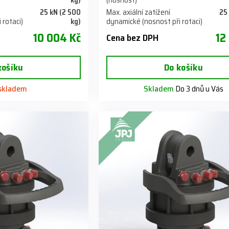
kg)
(nosnost)
25 kN (2 500
Max. axiální zatížení
25
 rotaci)
kg)
dynamické (nosnost při rotaci)
10 004 Kč
12
Cena bez DPH
košíku
Do košíku
 skladem
Skladem
Do 3 dnů u Vás