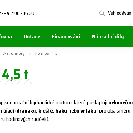
Vyhledávání
o-Pá: 7:00 – 16:00
čovna
Dotace
Financování
Náhradní díly
nické rotátory
Nosnost 4,5 t
4,5 t
y
jsou rotační hydraulické motory, které poskytují
nekonečno
nářadí (
drapáky, kleště, háky nebo vrtáky
) pro oba směry
ru hodinových ručiček).