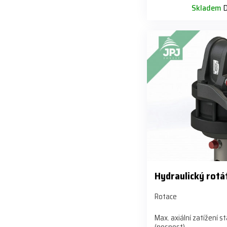
Skladem
D
Hydraulický rot
Rotace
Max. axiální zatížení s