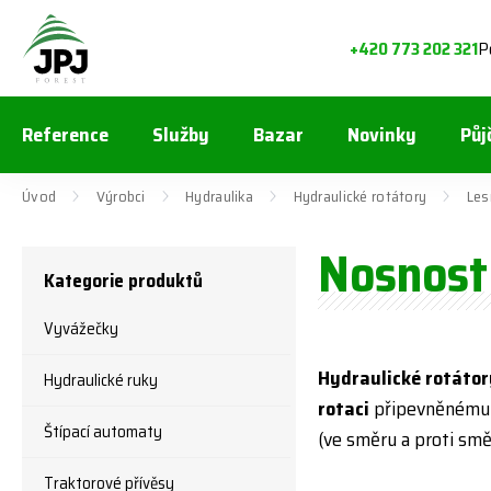
P
+420 773 202 321
Reference
Služby
Bazar
Novinky
Půj
Úvod
Výrobci
Hydraulika
Hydraulické rotátory
Les
Nosnost 
Kategorie produktů
Vyvážečky
Hydraulické rotátor
Hydraulické ruky
rotaci
připevněnému 
Štípací automaty
(ve směru a proti smě
Traktorové přívěsy