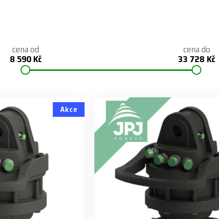
cena od
cena do
8 590 Kč
33 728 Kč
Akce