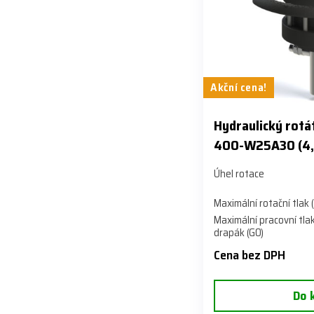
Akční cena!
​Hydraulický rot
400-W25A30 (4,
Úhel rotace
Maximální rotační tlak 
Maximální pracovní tlak
drapák (GO)
Cena bez DPH
Do 