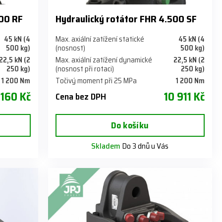
500 RF
Hydraulický rotátor FHR 4.500 SF
45 kN (4
Max. axiální zatížení statické
45 kN (4
500 kg)
(nosnost)
500 kg)
22,5 kN (2
Max. axiální zatížení dynamické
22,5 kN (2
250 kg)
(nosnost při rotaci)
250 kg)
1 200 Nm
Točivý moment při 25 MPa
1 200 Nm
 160 Kč
10 911 Kč
Cena bez DPH
Do košíku
Skladem
Do 3 dnů u Vás