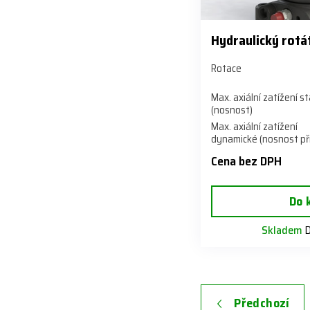
Hydraulický rotá
Rotace
Max. axiální zatížení s
(nosnost)
Max. axiální zatížení
dynamické (nosnost při
Cena bez DPH
Do 
Skladem
D
Předchozí