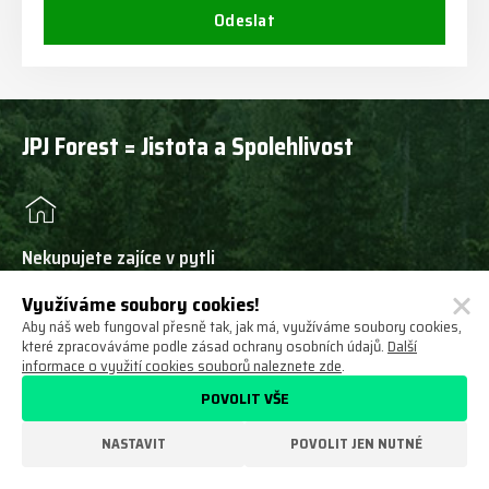
Odeslat
JPJ Forest = Jistota a Spolehlivost
Nekupujete zajíce v pytli
V našem areálu máme rozsáhlou prodejnu a mnoho skladových
Využíváme soubory cookies!
strojů, můžete si je prohlédnout a vyzkoušet!
Aby náš web fungoval přesně tak, jak má, využíváme soubory cookies,
které zpracováváme podle zásad ochrany osobních údajů.
Další
informace o využití cookies souborů naleznete zde
.
POVOLIT VŠE
Profesionální servis
NASTAVIT
POVOLIT JEN NUTNÉ
Disponujeme mobilními servisními vozy, týmem servisních