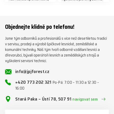
předáváme jich několik každý
naleznete zde v naší nabídce:
týden ℹ️ www.jpjforest.cz a
https://www.jpjforest.cz/kateg
www.jpjforest.sk ☎️ +420 773
orie/multifunkcni-rotacni-
202 321 #jpjforest #zetor
jednotky/ www.jpjforest.cz a
#firewood #regon
www.jpjforest.sk #jpjforest
Objednejte klidně po telefonu!
#firewoodproduction
#firewood #deitmer
Jsme tým odborníků a profesionálů s více než desetiletou tradicí
v servisu, prodeji a výrobě špičkové lesnické, zemědělské a
komunální techniky. Náš tým tvoří odborně vzdělaní lesníci a
dřevorubci, bývalí operátoři lesních a zemědělských strojů a
vyškolení servisní technici.
info@jpjforest.cz
+420 773 202 321
Po-Pá: 7:00 – 11:30 a 12:30 –
16:00
Stará Paka – Ústí 78, 507 91
navigovat sem