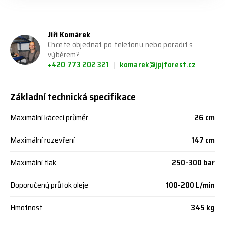
Jiří Komárek
Chcete objednat po telefonu nebo poradit s
výběrem?
+420 773 202 321
komarek@jpjforest.cz
Základní technická specifikace
Maximální kácecí průměr
26 cm
Maximální rozevření
147 cm
Maximální tlak
250-300 bar
Doporučený průtok oleje
100-200 L/min
Hmotnost
345 kg