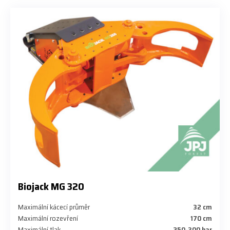
Biojack MG 320
Maximální kácecí průměr
32 cm
Maximální rozevření
170 cm
Maximální tlak
250-300 bar