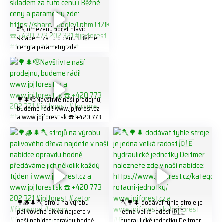
❗️🪓 omezený počet hlavic
skladem za tuto cenu ℹ️ Běžné
ceny a parametry zde:
https://share.google/LnhmTfZl
K8W5t7i6o ☎️ +420 773 202
321 #jpjforest #forsmw
#firewood #
🌳🌲🫡Navštivte naší prodejnu,
budeme rádi! www.jpjforest.cz
a www.jpjforest.sk ☎️ +420 773
202 321 #jpjforest #forsmw
#biojack #regon #vahvajussi
🌳🪵🌲🪓 strojů na výrobu
🪓🌳🌲 dodávat tyhle stroje je
palivového dřeva najdete v
jedna velká radost 🇩🇪
naší nabídce opravdu hodně,
hydraulické jednotky Deitmer