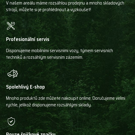
V našem areálu máme rozsáhlou prodejnu a mnoho skladových
strojů, můžete si je prohlédnout a vyzkoušet!
Profesionální servis
Disponujeme mobilními servisními vozy, týmem servisních
techniků a rozsáhlým servisním zázemím.
Spolehlivý E-shop
Mnoho produktů zde můžete nakoupit online. Doručujeme velmi
rychle, jelikož disponujeme rozsáhlými sklady.
Pouze špičkové značky