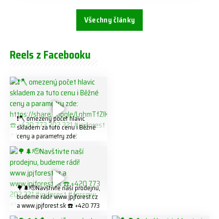
Všechny články
Reels z Facebooku
❗️🪓 omezený počet hlavic
skladem za tuto cenu ℹ️ Běžné
ceny a parametry zde:
https://share.google/LnhmTfZl
K8W5t7i6o ☎️ +420 773 202
321 #jpjforest #forsmw
#firewood #
🌳🌲🫡Navštivte naší prodejnu,
budeme rádi! www.jpjforest.cz
a www.jpjforest.sk ☎️ +420 773
202 321 #jpjforest #forsmw