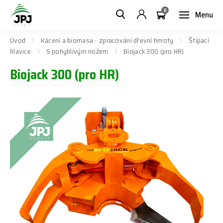
0
Menu
Úvod
Kácení a biomasa - zpracování dřevní hmoty
Štípací
hlavice
S pohyblivým nožem
Biojack 300 (pro HR)
Biojack 300 (pro HR)