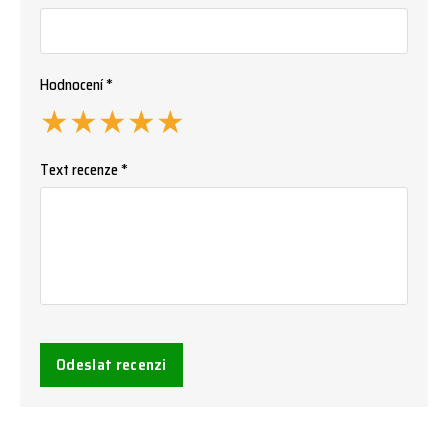
Hodnocení *
★
★
★
★
★
Text recenze *
Odeslat recenzi