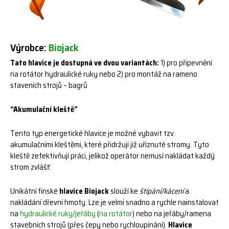
Výrobce:
Biojack
Tato hlavice je dostupná ve dvou variantách:
1) pro připevnění
na rotátor hydraulické ruky nebo 2) pro montáž na rameno
staveních strojů – bagrů
“Akumulační kleště”
Tento typ energetické hlavice je možné vybavit tzv.
akumulačními kleštěmi, které přidržují již uříznuté stromy. Tyto
kleště zefektivňují práci, jelikož operátor nemusí nakládat každý
strom zvlášť.
Unikátní finské
hlavice Biojack
slouží ke
štípání/kácení
a
nakládání dřevní hmoty. Lze je velmi snadno a rychle nainstalovat
na
hydraulické ruky/jeřáby
(
na rotátor
) nebo na jeřáby/ramena
stavebních strojů (přes čepy nebo rychloupínání).
Hlavice