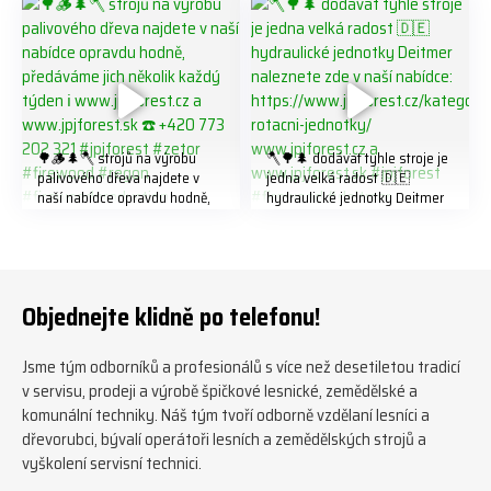
#biojack #regon #vahvajussi
🌳🪵🌲🪓 strojů na výrobu
🪓🌳🌲 dodávat tyhle stroje je
palivového dřeva najdete v
jedna velká radost 🇩🇪
naší nabídce opravdu hodně,
hydraulické jednotky Deitmer
předáváme jich několik každý
naleznete zde v naší nabídce:
týden ℹ️ www.jpjforest.cz a
https://www.jpjforest.cz/kateg
www.jpjforest.sk ☎️ +420 773
orie/multifunkcni-rotacni-
202 321 #jpjforest #zetor
jednotky/ www.jpjforest.cz a
#firewood #regon
www.jpjforest.sk #jpjforest
Objednejte klidně po telefonu!
#firewoodproduction
#firewood #deitmer
Jsme tým odborníků a profesionálů s více než desetiletou tradicí
v servisu, prodeji a výrobě špičkové lesnické, zemědělské a
komunální techniky. Náš tým tvoří odborně vzdělaní lesníci a
dřevorubci, bývalí operátoři lesních a zemědělských strojů a
vyškolení servisní technici.