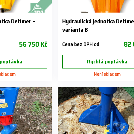
otka Deitmer –
Hydraulická jednotka Deitme
varianta B
56 750 Kč
82 
Cena bez DPH od
 poptávka
Rychlá poptávka
 skladem
Není skladem