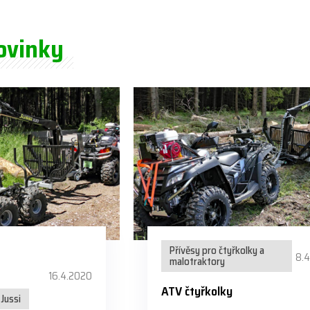
ovinky
Přívěsy pro čtyřkolky a
8.
malotraktory
16.4.2020
ATV čtyřkolky
Jussi