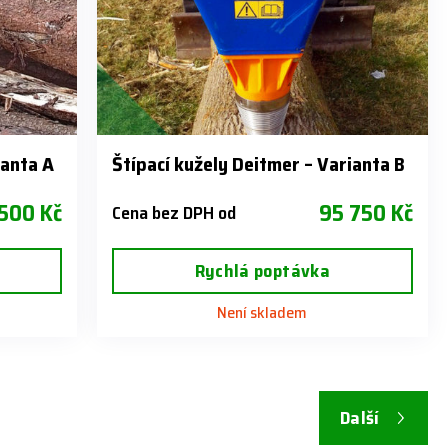
ianta A
Štípací kužely Deitmer – Varianta B
500 Kč
95 750 Kč
Cena bez DPH od
Rychlá poptávka
Není skladem
Další