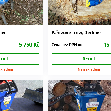
mer
Pařezové frézy Deitmer
5 750 Kč
15
Cena bez DPH od
tail
Detail
 skladem
Není skladem