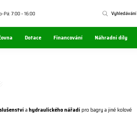
Vyhledávání
o-Pá: 7:00 – 16:00
čovna
Dotace
Financování
Náhradní díly
íslušenství
a
hydraulického nářadí
pro bagry a jiné kolové