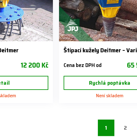
Deitmer
Štípací kužely Deitmer – Var
12 200 Kč
65 
Cena bez DPH od
tail
Rychlá poptávka
 skladem
Není skladem
1
2