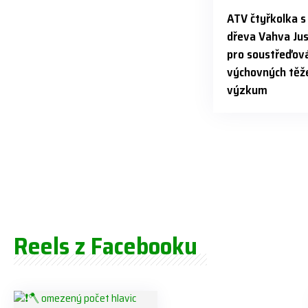
ATV čtyřkolka 
dřeva Vahva Jus
pro soustřeďová
výchovných těže
výzkum
Reels z Facebooku