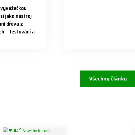
s vyvážečkou
si jako nástroj
ní dřeva z
b – testování a
Všechny články