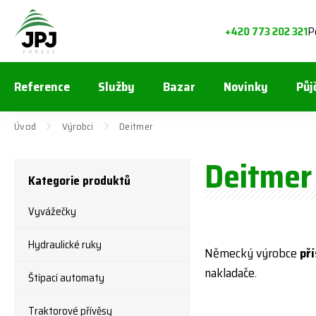
P
+420 773 202 321
Reference
Služby
Bazar
Novinky
Půj
Úvod
Výrobci
Deitmer
Deitmer
Kategorie produktů
Vyvážečky
Hydraulické ruky
Německý výrobce
př
nakladače.
Štípací automaty
Traktorové přívěsy