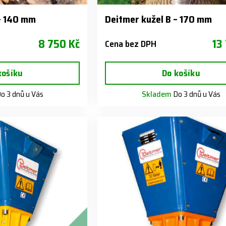
– 140 mm
Deitmer kužel B – 170 mm
8 750 Kč
13
Cena bez DPH
košíku
Do košíku
o 3 dnů u Vás
Skladem
Do 3 dnů u Vás