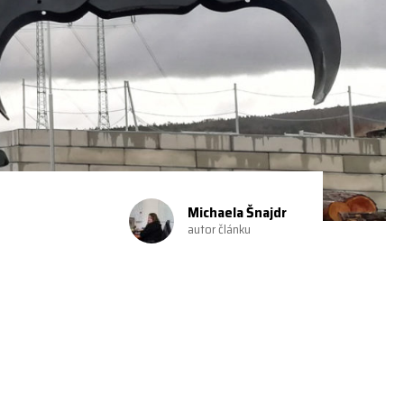
Michaela Šnajdr
autor článku