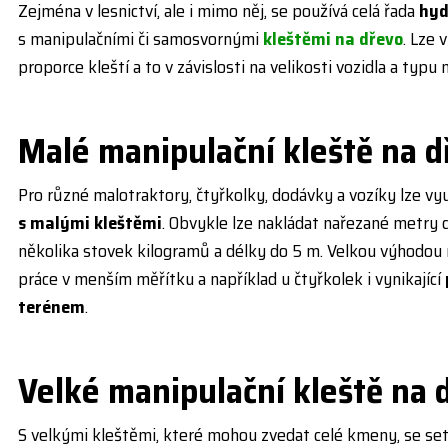
Zejména v lesnictví, ale i mimo něj, se používá celá řada
hyd
s manipulačními či samosvornými
kleštěmi na dřevo
. Lze 
proporce kleští a to v závislosti na velikosti vozidla a typu 
Malé manipulační kleště na d
Pro různé malotraktory, čtyřkolky, dodávky a vozíky lze vy
s malými kleštěmi
. Obvykle lze nakládat nařezané metry d
několika stovek kilogramů a délky do 5 m. Velkou výhodou
práce v menším měřítku a například u čtyřkolek i vynikající
terénem
.
Velké manipulační kleště na 
S velkými kleštěmi, které mohou zvedat celé kmeny, se s