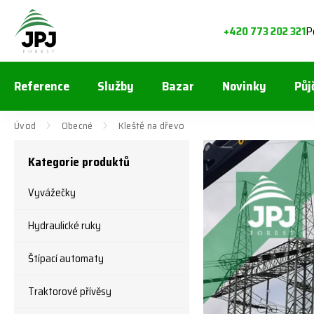
P
+420 773 202 321
Reference
Služby
Bazar
Novinky
Půj
Úvod
Obecné
Kleště na dřevo
Kategorie produktů
Vyvážečky
Hydraulické ruky
Štípací automaty
Traktorové přívěsy