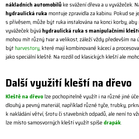
nákladních automobilů
ke svážení dřeva a u vyvážeček. N
hydraulická ruka
montuje zpravidla za kabinu. Pokud se j
s přívěsem, může být ruka instalována na konci korby, aby 
vyvážeček bývá
hydraulická ruka s manipulačními kleš
mohou mít různý tvar a velikost, záleží vždy především na
být
harvestory
, které mají kombinované kácecí a procesovac
jako speciální kleště. Na rozdíl od klasických kleští ale mo
Další využití kleští na dřevo
Kleště na dřevo
lze pochopitelně využít i na různé jiné účel
dlouhý a pevný materiál, například různé tyče, trubky, prkn
k nakládání větví, šrotu či stavebních odpadů, ale není to v
lze místo samosvorných kleští využít spíše
drapák
.