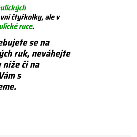
ulických
ní čtyřkolky, ale v
ulické ruce
.
ebujete se na
ých ruk, neváhejte
níže či na
 Vám s
eme.