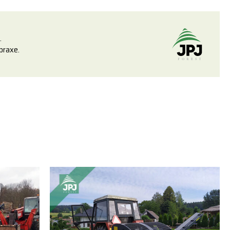
.
praxe.