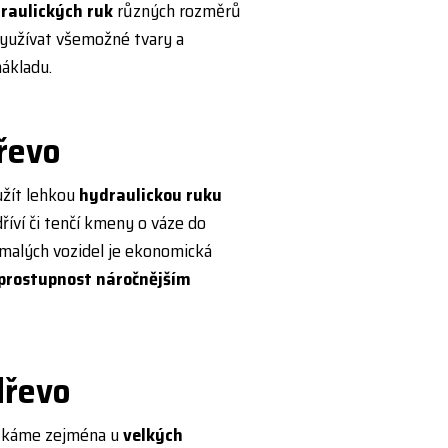
raulických ruk
různých rozměrů
využívat všemožné tvary a
nákladu.
řevo
užít lehkou
hydraulickou ruku
říví či tenčí kmeny o váze do
 malých vozidel je ekonomická
prostupnost náročnějším
dřevo
etkáme zejména u
velkých