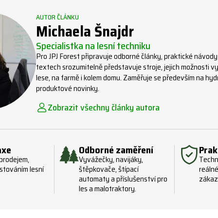
AUTOR ČLÁNKU
Michaela Šnajdr
Specialistka na lesní techniku
Pro JPJ Forest připravuje odborné články, praktické návody
textech srozumitelně představuje stroje, jejich možnosti vyu
lese, na farmě i kolem domu. Zaměřuje se především na hydra
produktové novinky.
Zobrazit všechny články autora
axe
Odborné zaměření
Prak
 prodejem,
Vyvážečky, navijáky,
Techn
stováním lesní
štěpkovače, štípací
reálné
automaty a příslušenství pro
zákaz
les a malotraktory.