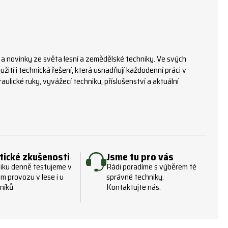
 a novinky ze světa lesní a zemědělské techniky. Ve svých
žití i technická řešení, která usnadňují každodenní práci v
ulické ruky, vyvážecí techniku, příslušenství a aktuální
tické zkušenosti
Jsme tu pro vás
iku denně testujeme v
Rádi poradíme s výběrem té
m provozu v lese i u
správné techniky.
níků
Kontaktujte nás.