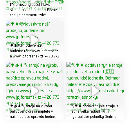
❗️🪓 omezený počet hlavic
skladem za tuto cenu ℹ️ Běžné
ceny a parametry zde:
https://share.google/LnhmTfZl
K8W5t7i6o ☎️ +420 773 202
321 #jpjforest #forsmw
#firewood #
🌳🌲🫡Navštivte naší prodejnu,
budeme rádi! www.jpjforest.cz
a www.jpjforest.sk ☎️ +420 773
202 321 #jpjforest #forsmw
#biojack #regon #vahvajussi
🌳🪵🌲🪓 strojů na výrobu
🪓🌳🌲 dodávat tyhle stroje je
palivového dřeva najdete v
jedna velká radost 🇩🇪
naší nabídce opravdu hodně,
hydraulické jednotky Deitmer
předáváme jich několik každý
naleznete zde v naší nabídce:
týden ℹ️ www.jpjforest.cz a
https://www.jpjforest.cz/kateg