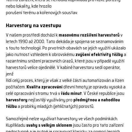
nebo lokality, kde hrozilo
porušení terénu a kořenových soustav.
Harvestory na vzestupu
V našem prostředí dochází k
masovému rozšíření harvestorů
v
letech 1990 až 2000. Tato dekáda je
spojena se seznamováním
s touto technologií. Po prvotních obavách se jejich využití ukázalo
jako
nutnost vzhledem k obrovskému
zvýšení efektivity těžby
a
razantnímu snížení pracovních úrazů,
které jsou v případě využití
harvestorů velice ojedinělé. V kabině harvestoru sedí operátor,
jenž
řídí celý proces, který je však z velké části automatizován a řízen
počítačem.
Kvalita zpracování
dřevní hmoty je opravdu vysoká a
celé opracování stromu trvá v
řádu minut
. V České republice jsou
harvestory
nejčastěji využívány pro
předmýtnou a nahodilou
těžbu
a probírky mladých (jehličnatých)
porostů.
Samozřejmě nelze využívat harvestory ve všech podmínkách.
Kupříkladu
svahy s velkým sklonem
jsou
často pro tato zařízení
nedostupné a je nutné je spravovat klasicky za pomoci lesních