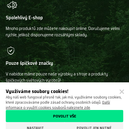
Spolehlivý E-shop
Mnoho produktů zde můžete nakoupit online. Doručujeme velmi
rychle, jelikož disponujeme rozsáhlými sklady.
Pouze špičkové značky
V nabídce máme pouze naše výrobky a stroje a produkty
špičkových světových výrobců!
Využíváme soubory cookies!
Aby náš web fungoval přesně tak, jak má, využíváme soubory cookies,
které zpracováváme podle zásad ochrany osobních údajů.
Další
informace o využití cookies souborů naleznete zde
.
Ochrana osobních údajů
Obchodní podmínky
POVOLIT VŠE
Odstoupení od smlouvy
O nás
Nastavení cookies
NASTAVIT
POVOLIT JEN NUTNÉ