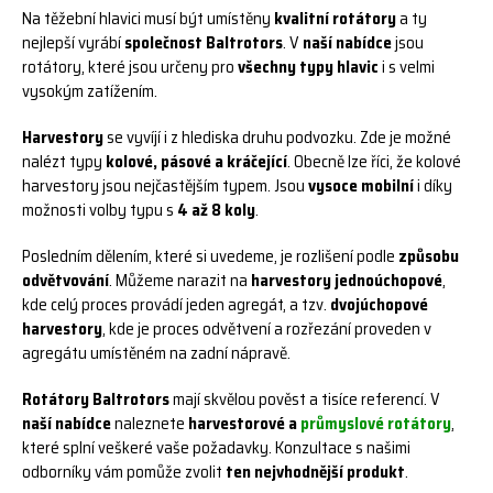
Na těžební hlavici musí být umístěny
kvalitní rotátory
a ty
nejlepší vyrábí
společnost Baltrotors
. V
naší nabídce
jsou
rotátory, které jsou určeny pro
všechny typy hlavic
i s velmi
vysokým zatížením.
Harvestory
se vyvíjí i z hlediska druhu podvozku. Zde je možné
nalézt typy
kolové, pásové a kráčející
. Obecně lze říci, že kolové
harvestory jsou nejčastějším typem. Jsou
vysoce mobilní
i díky
možnosti volby typu s
4 až 8 koly
.
Posledním dělením, které si uvedeme, je rozlišení podle
způsobu
odvětvování
. Můžeme narazit na
harvestory jednoúchopové
,
kde celý proces provádí jeden agregát, a tzv.
dvojúchopové
harvestory
, kde je proces odvětvení a rozřezání proveden v
agregátu umístěném na zadní nápravě.
Rotátory Baltrotors
mají skvělou pověst a tisíce referencí. V
naší nabídce
naleznete
harvestorové a
průmyslové rotátory
,
které splní veškeré vaše požadavky. Konzultace s našimi
odborníky vám pomůže
zvolit
ten nejvhodnější produkt
.