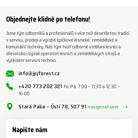
www.jpjforest.sk ☎️ +420 773
orie/multifunkcni-rotacni-
202 321 #jpjforest #zetor
jednotky/ www.jpjforest.cz a
#firewood #regon
www.jpjforest.sk #jpjforest
Objednejte klidně po telefonu!
#firewoodproduction
#firewood #deitmer
Jsme tým odborníků a profesionálů s více než desetiletou tradicí
v servisu, prodeji a výrobě špičkové lesnické, zemědělské a
komunální techniky. Náš tým tvoří odborně vzdělaní lesníci a
dřevorubci, bývalí operátoři lesních a zemědělských strojů a
vyškolení servisní technici.
info@jpjforest.cz
+420 773 202 321
Po-Pá: 7:00 – 11:30 a 12:30 –
16:00
Stará Paka – Ústí 78, 507 91
navigovat sem
Napište nám