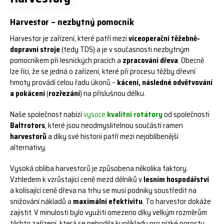
Harvestor – nezbytný pomocník
Harvestor je zařízení, které patří mezi
víceoperační těžebně-
dopravní stroje
(tedy TDS) a je
v současnosti nezbytným
pomocníkem při lesnických pracích a
zpracování dřeva
. Obecně
lze říci,
že se jedná o zařízení, které při procesu těžby dřevní
hmoty provádí celou řadu úkonů –
kácení,
následné odvětvování
a pokácení
(
rozřezání
) na příslušnou délku.
Naše společnost nabízí
vysoce
kvalitní rotátory
od společnosti
Baltrotors
, které jsou neodmyslitelnou součástí ramen
harvestorů
a díky své historii patří mezi nejoblíbenější
alternativy.
Vysoká obliba harvestorů je způsobena několika faktory.
Vzhledem k vzrůstající ceně mezd dělníků
v
lesním hospodářství
a kolísající ceně dřeva na trhu se musí podniky soustředit na
snižování nákladů
a
maximální efektivitu
. To harvestor dokáže
zajistit. V minulosti bylo využití omezeno díky velkým
rozměrům
těchto zařízení, která se nehodila kupříkladu pro nízké porosty