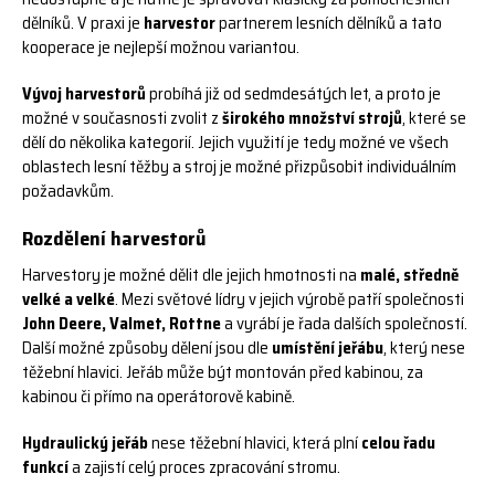
dělníků. V praxi
je
harvestor
partnerem lesních dělníků a tato
kooperace je nejlepší možnou variantou.
Vývoj harvestorů
probíhá již od sedmdesátých let, a proto je
možné v současnosti zvolit z
širokého
množství strojů
, které se
dělí do několika kategorií. Jejich využití je tedy možné ve všech
oblastech
lesní těžby a stroj je možné přizpůsobit individuálním
požadavkům.
Rozdělení harvestorů
Harvestory je možné dělit dle jejich hmotnosti na
malé, středně
velké a velké
. Mezi světové lídry
v jejich výrobě patří společnosti
John Deere, Valmet, Rottne
a vyrábí je řada dalších společností.
Další možné způsoby dělení jsou dle
umístění jeřábu
, který nese
těžební hlavici. Jeřáb může být montován před kabinou, za
kabinou či přímo na operátorově kabině.
Hydraulický jeřáb
nese těžební hlavici, která plní
celou řadu
funkcí
a zajistí celý proces zpracování stromu.