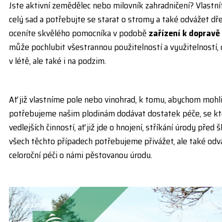
Jste aktivní zemědělec nebo milovník zahradničení? Vlastní
celý sad a potřebujte se starat o stromy a také odvážet dřev
oceníte skvělého pomocníka v podobě
zařízení k dopravě
může pochlubit všestrannou použitelností a využitelností, d
v létě, ale také i na podzim.
Ať již vlastníme pole nebo vinohrad, k tomu, abychom mohli d
potřebujeme našim plodinám dodávat dostatek péče, se kt
vedlejších činností, ať již jde o hnojení, stříkání úrody pře
všech těchto případech potřebujeme přivážet, ale také odvá
celoroční péči o námi pěstovanou úrodu.