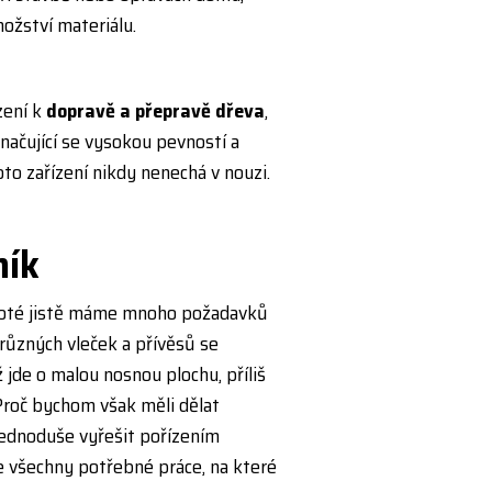
ožství materiálu.
zení k
dopravě a přepravě dřeva
,
značující se vysokou pevností a
oto zařízení nikdy nenechá v nouzi.
n
í
k
poté jistě máme mnoho požadavků
různých vleček a přívěsů se
jde o malou nosnou plochu, příliš
Proč bychom však měli dělat
ednoduše vyřešit pořízením
e všechny potřebné práce, na které