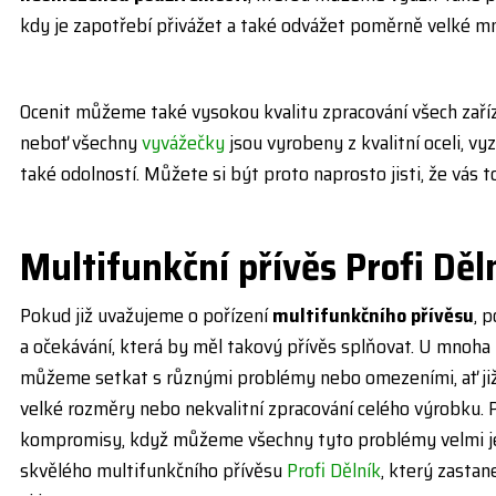
kdy je zapotřebí přivážet a také odvážet poměrně velké mn
Ocenit můžeme také vysokou kvalitu zpracování všech zaří
neboť všechny
vyvážečky
jsou vyrobeny z kvalitní oceli, vy
také odolností. Můžete si být proto naprosto jisti, že vás t
Multifunk
č
n
í
p
ří
v
ě
s Profi D
ě
l
Pokud již uvažujeme o pořízení
multifunkčního přívěsu
, 
a očekávání, která by měl takový přívěs splňovat. U mnoha 
můžeme setkat s různými problémy nebo omezeními, ať již 
velké rozměry nebo nekvalitní zpracování celého výrobku. 
kompromisy, když můžeme všechny tyto problémy velmi j
skvělého multifunkčního přívěsu
Profi Dělník
, který zastan