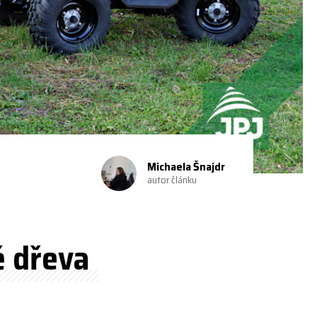
Michaela Šnajdr
autor článku
ě dřeva