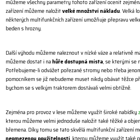
můžeme všechny parametry tohoto zařízení ocenit zejména 
zařízení můžeme naložit
velké množství nákladu
. Velká 
některých multifunkčních zařízení umožňuje přepravu vel
beden s hrozny.
Další výhodu můžeme naleznout v nízké váze a relativně m
můžeme dostat i na
hůře dostupná místa
, se kterými se
Potřebujeme-li odvážet pořezané stromy nebo třeba jeno
pomocníkem se již nebudeme muset nikdy obávat těžce př
bychom se s velkým traktorem dostávali velmi obtížně.
Zejména pro provoz v lese můžeme využít široké nabídky
kterou můžeme velmi jednoduše naložit také těžké a objem
břemena. Díky tomu se tato skvělá multifunkční zařízení 
neomezenou použitelností
, kterou můžeme využít také p