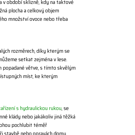
v období sklizně, kdy na taktové
ložná plocha a celkový objem
kého množství ovoce nebo třeba
alých rozměrech, díky kterým se
 můžeme setkat zejména v lese.
m popadané větve, s tímto skvělým
ístupných míst, ke kterým
zařízení s hydraulickou rukou
, se
né klády nebo jakákoliv jiná těžká
mohou pochlubit téměř
ři stavbě nebo opravách domu,