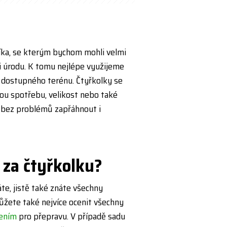
íka, se kterým bychom mohli velmi
 úrodu. K tomu nejlépe využijeme
e dostupného terénu. Čtyřkolky se
kou spotřebu, velikost nebo také
 bez problémů zapřáhnout i
 za
č
ty
ř
kolku?
áte, jistě také znáte všechny
ůžete také nejvíce ocenit všechny
zením
pro přepravu. V případě sadu