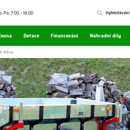
Vyhledávání
o-Pá: 7:00 – 16:00
čovna
Dotace
Financování
Náhradní díly
vě dřeva