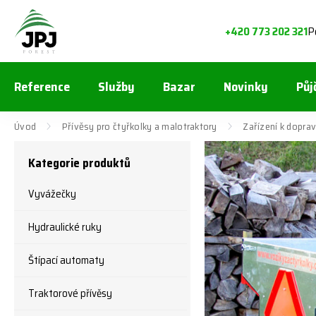
P
+420 773 202 321
Reference
Služby
Bazar
Novinky
Půj
Úvod
Přívěsy pro čtyřkolky a malotraktory
Zařízení k dopra
Kategorie produktů
Vyvážečky
Hydraulické ruky
Štípací automaty
Traktorové přívěsy