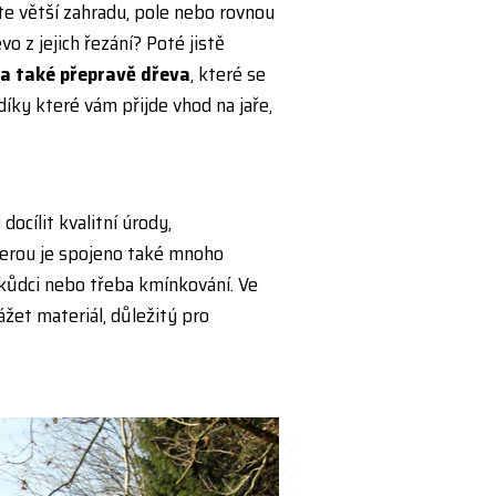
te větší zahradu, pole nebo rovnou
o z jejich řezání? Poté jistě
 a také přepravě dřeva
, které se
íky které vám přijde vhod na jaře,
ocílit kvalitní úrody,
erou je spojeno také mnoho
d škůdci nebo třeba kmínkování. Ve
žet materiál, důležitý pro