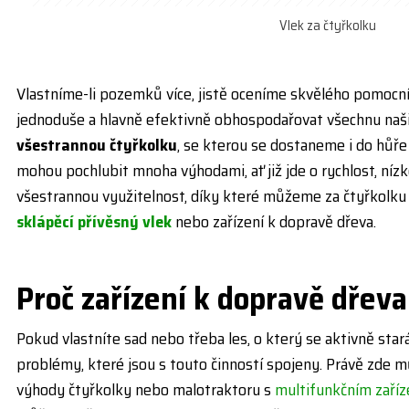
Vlek za čtyřkolku
Vlastníme-li pozemků více, jistě oceníme skvělého pomocn
jednoduše a hlavně efektivně obhospodařovat všechnu naši
všestrannou čtyřkolku
, se kterou se dostaneme i do hůř
mohou pochlubit mnoha výhodami, ať již jde o rychlost, níz
všestrannou využitelnost, díky které můžeme za čtyřkolku
sklápěcí přívěsný vlek
nebo zařízení k dopravě dřeva.
Pro
č
za
ří
zen
í
k doprav
ě
d
ř
eva
Pokud vlastníte sad nebo třeba les, o který se aktivně star
problémy, které jsou s touto činností spojeny. Právě zde m
výhody čtyřkolky nebo malotraktoru s
multifunkčním zaří