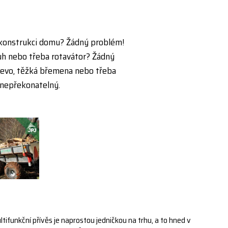
ekonstrukci domu? Žádný problém!
uh nebo třeba rotavátor? Žádný
řevo, těžká břemena nebo třeba
 nepřekonatelný.
tifunkční přívěs je naprostou jedničkou na trhu, a to hned v