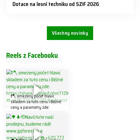
Dotace na lesní techniku od SZIF 2026
Všechny novinky
Reels z Facebooku
❗️🪓 omezený počet hlavic
skladem za tuto cenu ℹ️ Běžné
ceny a parametry zde:
https://share.google/LnhmTfZl
K8W5t7i6o ☎️ +420 773 202
321 #jpjforest #forsmw
#firewood #