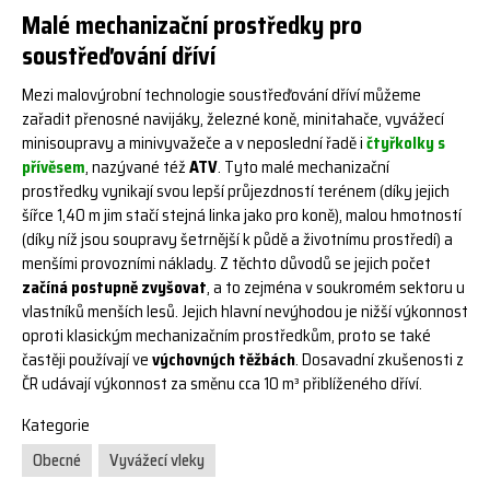
Malé mechanizační prostředky pro
soustřeďování dříví
Mezi malovýrobní technologie soustřeďování dříví můžeme
zařadit přenosné navijáky, železné koně, minitahače, vyvážecí
minisoupravy a minivyvažeče a v neposlední řadě i
čtyřkolky s
přívěsem
, nazývané též
ATV
. Tyto malé mechanizační
prostředky vynikají svou lepší průjezdností terénem (díky jejich
šířce 1,40 m jim stačí stejná linka jako pro koně), malou hmotností
(díky níž jsou soupravy šetrnější k půdě a životnímu prostředí) a
menšími provozními náklady. Z těchto důvodů se jejich počet
začíná postupně zvyšovat
, a to zejména v soukromém sektoru u
vlastníků menších lesů. Jejich hlavní nevýhodou je nižší výkonnost
oproti klasickým mechanizačním prostředkům, proto se také
častěji používají ve
výchovných těžbách
. Dosavadní zkušenosti z
ČR udávají výkonnost za směnu cca 10 m³ přiblíženého dříví.
Kategorie
Obecné
Vyvážecí vleky