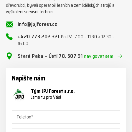
dřevorubci, bývalí operátoři lesních a zemědělských strojů a
vyškolení servisní technici.
info@jpjforest.cz
+420 773 202 321
Po-Pá: 7:00 – 11:30 a 12:30 –
16:00
Stará Paka – Ústí 78, 507 91
navigovat sem
Napište nám
Tým JPJ Forest s.r.o.
Jsme tu pro Vás!