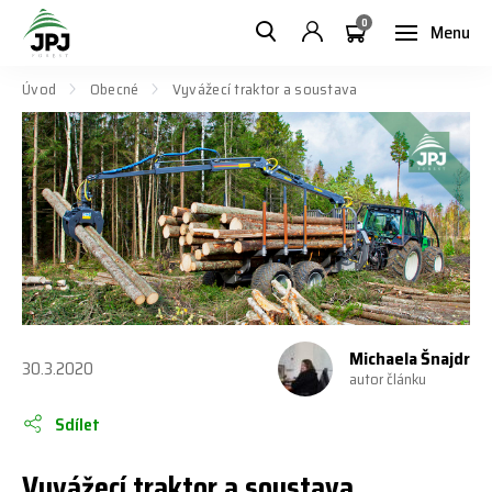
0
Menu
Úvod
Obecné
Vyvážecí traktor a soustava
Michaela Šnajdr
30.3.2020
autor článku
Sdílet
Vyvážecí traktor a soustava