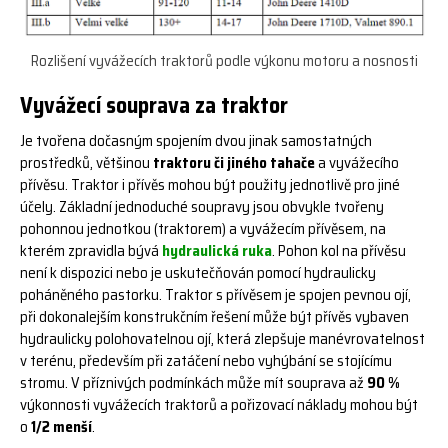
Rozlišení vyvážecích traktorů podle výkonu motoru a nosnosti
Vyvážecí souprava za traktor
Je tvořena dočasným spojením dvou jinak samostatných
prostředků, většinou
traktoru či jiného tahače
a vyvážecího
přívěsu. Traktor i přívěs mohou být použity jednotlivě pro jiné
účely. Základní jednoduché soupravy jsou obvykle tvořeny
pohonnou jednotkou (traktorem) a vyvážecím přívěsem, na
kterém zpravidla bývá
hydraulická ruka
. Pohon kol na přívěsu
není k dispozici nebo je uskutečňován pomocí hydraulicky
poháněného pastorku. Traktor s přívěsem je spojen pevnou ojí,
při dokonalejším konstrukčním řešení může být přívěs vybaven
hydraulicky polohovatelnou ojí, která zlepšuje manévrovatelnost
v terénu, především při zatáčení nebo vyhýbání se stojícímu
stromu. V příznivých podmínkách může mít souprava až
90 %
výkonnosti vyvážecích traktorů a pořizovací náklady mohou být
o
1/2 menší
.