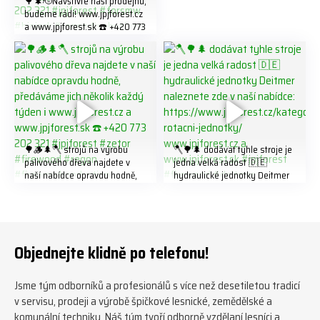
🌳🌲🫡Navštivte naší prodejnu,
budeme rádi! www.jpjforest.cz
a www.jpjforest.sk ☎️ +420 773
202 321 #jpjforest #forsmw
#biojack #regon #vahvajussi
🌳🪵🌲🪓 strojů na výrobu
🪓🌳🌲 dodávat tyhle stroje je
palivového dřeva najdete v
jedna velká radost 🇩🇪
naší nabídce opravdu hodně,
hydraulické jednotky Deitmer
předáváme jich několik každý
naleznete zde v naší nabídce:
týden ℹ️ www.jpjforest.cz a
https://www.jpjforest.cz/kateg
www.jpjforest.sk ☎️ +420 773
orie/multifunkcni-rotacni-
202 321 #jpjforest #zetor
jednotky/ www.jpjforest.cz a
#firewood #regon
www.jpjforest.sk #jpjforest
Objednejte klidně po telefonu!
#firewoodproduction
#firewood #deitmer
Jsme tým odborníků a profesionálů s více než desetiletou tradicí
v servisu, prodeji a výrobě špičkové lesnické, zemědělské a
komunální techniky. Náš tým tvoří odborně vzdělaní lesníci a