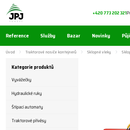
P
+420 773 202 321
Reference
Služby
Bazar
Novinky
Půj
Úvod
Traktorové nosiče kontejnerů
Sklopné vleky
Sklo
Kategorie produktů
Vyvážečky
Hydraulické ruky
Štípací automaty
Traktorové přívěsy