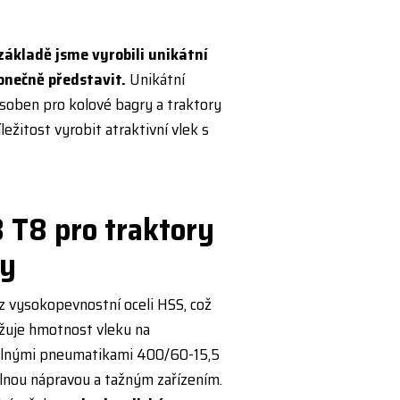
základě jsme vyrobili unikátní
onečně představit.
Unikátní
soben pro kolové bagry a traktory
ležitost vyrobit atraktivní vlek s
B T8 pro traktory
ry
z vysokopevnostní oceli HSS, což
ižuje hmotnost vleku na
olnými pneumatikami 400/60-15,5
elnou nápravou a tažným zařízením.