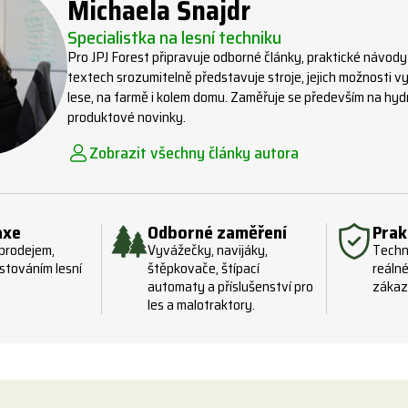
Michaela Šnajdr
Specialistka na lesní techniku
Pro JPJ Forest připravuje odborné články, praktické návody
textech srozumitelně představuje stroje, jejich možnosti vyu
lese, na farmě i kolem domu. Zaměřuje se především na hydra
produktové novinky.
Zobrazit všechny články autora
axe
Odborné zaměření
Prak
 prodejem,
Vyvážečky, navijáky,
Techn
stováním lesní
štěpkovače, štípací
reálné
automaty a příslušenství pro
zákaz
les a malotraktory.