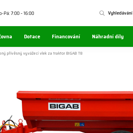
Vyhledávání
o-Pá: 7:00 – 16:00
čovna
Dotace
Financování
Náhradní díly
pný přívěsný vyvážecí vlek za traktor BIGAB T8