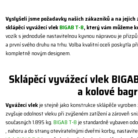
Vyslyšeli jsme požadavky našich zákazníků a na jejich 
sklápěcí vyvážecí vlek
BIGAB T-8
, který vám můžeme k
vozík s jednoduše nastavitelnou kyvnou nápravou je přizpů
a první svého druhu na trhu. Volba kvalitní oceli poskytla pří
kompletně novým designem.
Sklápěcí vyvážecí vlek BIGA
a kolové bag
Vyvážecí vlek
je stejně jako konstrukce sklápěče vyroben 
zvyšuje odolnost vleku při zvýšeném zatížení a zároveň sn
současných 1.895 kg.
BIGAB T-8
je standardně vybaven od
, nahoru a do strany otevíratelnými dveřmi korby, nastavit