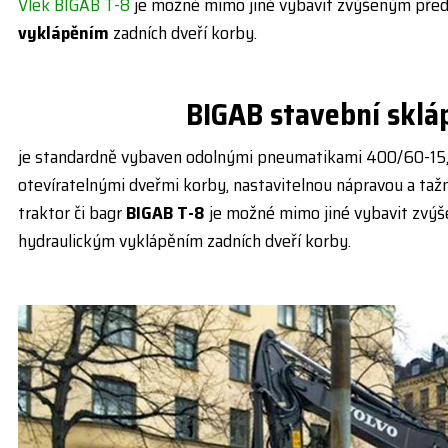
Vlek BIGAB T-8
je možné mimo jiné vybavit zvýšeným pře
vyklápěním
zadních dveří korby.
BIGAB stavební sklá
je standardně vybaven odolnými pneumatikami 400/60-15,5
otevíratelnými dveřmi korby, nastavitelnou nápravou a taž
traktor či bagr
BIGAB T-8
je možné mimo jiné vybavit zvý
hydraulickým vyklápěním zadních dveří korby.