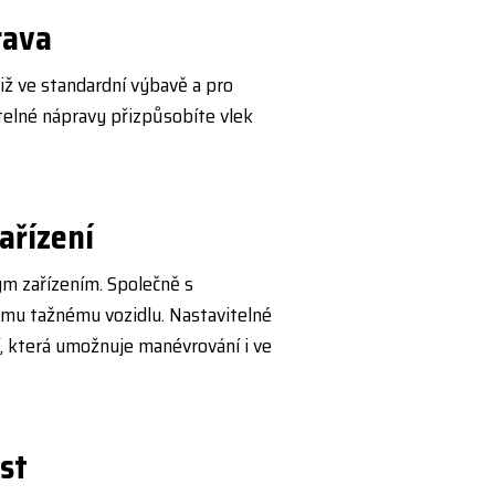
rava
již ve standardní výbavě a pro
elné ná­pravy přizpůsobíte vlek
ařízení
m zařízením. Společně s
mu tažnému vozidlu. Nastavitelné
, která umožnuje manév­rování i ve
st