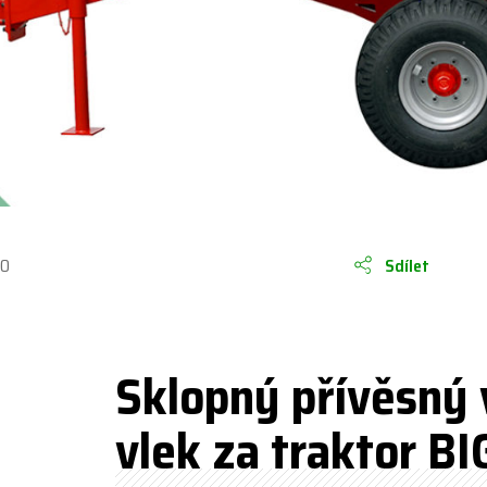
20
Sdílet
Sklopný přívěsný 
vlek za traktor B