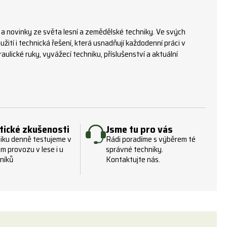
 a novinky ze světa lesní a zemědělské techniky. Ve svých
žití i technická řešení, která usnadňují každodenní práci v
ulické ruky, vyvážecí techniku, příslušenství a aktuální
tické zkušenosti
Jsme tu pro vás
iku denně testujeme v
Rádi poradíme s výběrem té
m provozu v lese i u
správné techniky.
níků
Kontaktujte nás.