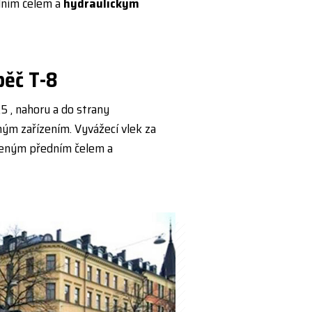
dním čelem a
hydraulickým
pěč T-8
 , nahoru a do strany
ným zařízením. Vyvážecí vlek za
šeným předním čelem a