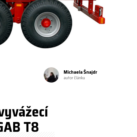
Michaela Šnajdr
autor článku
vyvážecí
IGAB T8