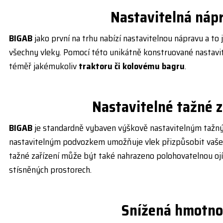
Nastavitelná náp
BIGAB
jako první na trhu nabízí nasta­vitelnou nápravu a to 
všechny vleky. Pomocí této unikátně konstruované nastavit
téměř jakému­koliv
traktoru či kolovému bagru
.
Nastavitelné tažné z
BIGAB
je standardně vybaven výško­vě nastavitelným tažný
nastavitelným podvozkem umožňuje vlek přizpůsobit vaše
tažné zařízení může být také nahrazeno polo­hovatelnou ojí
stísněných prostorech.
Snížená hmotno