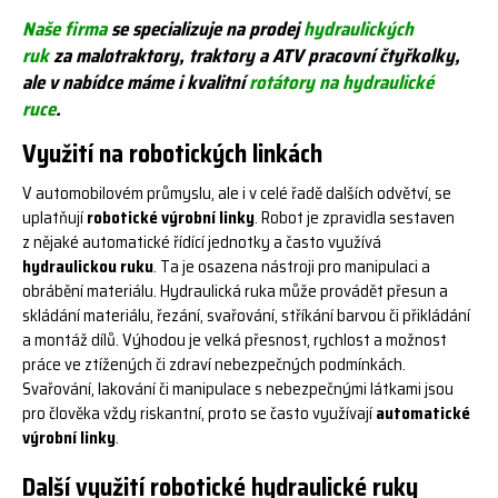
Naše firma
se specializuje na prodej
hydraulických
ruk
za malotraktory, traktory a ATV pracovní čtyřkolky,
ale v nabídce máme i kvalitní
rotátory na hydraulické
ruce
.
Využití na robotických linkách
V automobilovém průmyslu, ale i v celé řadě dalších odvětví, se
uplatňují
robotické výrobní linky
. Robot je zpravidla sestaven
z nějaké automatické řídící jednotky a často využívá
hydraulickou ruku
. Ta je osazena nástroji pro manipulaci a
obrábění materiálu. Hydraulická ruka může provádět přesun a
skládání materiálu, řezání, svařování, stříkání barvou či přikládání
a montáž dílů. Výhodou je velká přesnost, rychlost a možnost
práce ve ztížených či zdraví nebezpečných podmínkách.
Svařování, lakování či manipulace s nebezpečnými látkami jsou
pro člověka vždy riskantní, proto se často využívají
automatické
výrobní linky
.
Další využití robotické hydraulické ruky