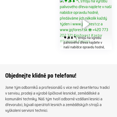
#biojack #regon #vahvajussi
🌳🪵🌲🪓 strojů na výrobu
palivového dřeva najdete v
naší nabídce opravdu hodně,
předáváme jich několik každý
týden ℹ️ www.jpjforest.cz a
www.jpjforest.sk ☎️ +420 773
202 321 #jpjforest #zetor
#firewood #regon
Objednejte klidně po telefonu!
#firewoodproduction
Jsme tým odborníků a profesionálů s více než desetiletou tradicí
v servisu, prodeji a výrobě špičkové lesnické, zemědělské a
komunální techniky. Náš tým tvoří odborně vzdělaní lesníci a
dřevorubci, bývalí operátoři lesních a zemědělských strojů a
vyškolení servisní technici.