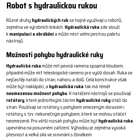
Robot s hydraulickou rukou
Různé druhy
hydraulických ruk
se hojně využívají u robotů,
zejména ve výrobních linkách.
Hydraulická ruka
zde slouží
k
manipulaci a obrábění
a může nést velmi pestrou paletu
nástrojů.
Možnosti pohybu hydraulické ruky
Hydraulická ruka
může mít pevná ramena spojená kloubem,
případně může mít teleskopické rameno pro vyšší dosah. Ruka se
nejčastěji natáčí do stran, nahoru a dolů. Celá konstrukce však
může být naklápěcí, a
hydraulická ruka
tak má téměř
neomezenou možnost pohybu
. K natáčení nástrojů se používají
rotátory
, které jednotlivými částmi
hydraulické ruky
otáčí do
stran. Používají se rotátory s pohybem omezeným dorazem i
rotátory s tzv. nekonečným pohybem, které se mohou otáčet
neomezeně. Pro větší rozsah pohybu může být
hydraulická ruka
upevněna na posuvném zařízení. Výhodou je zejména vysoká
přesnost a velká síla ve srovnání s člověkem.