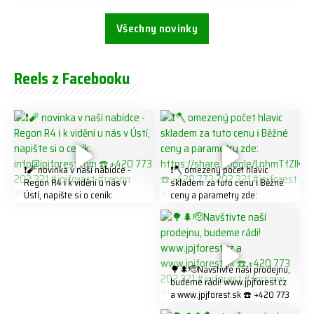
Všechny novinky
Reels z Facebooku
❗️🧨 novinka v naší nabídce -
❗️🪓 omezený počet hlavic
Regon R4 ℹ️ k vidění u nás v
skladem za tuto cenu ℹ️ Běžné
Ústí, napište si o ceník:
ceny a parametry zde:
info@jpjforest.com ☎️ +420
https://share.google/LnhmTfZl
773 202 321 #jpjforest #regon
K8W5t7i6o ☎️ +420 773 202
#firewood
321 #jpjforest #forsmw
#firewood #
🌳🌲🫡Navštivte naší prodejnu,
budeme rádi! www.jpjforest.cz
a www.jpjforest.sk ☎️ +420 773
202 321 #jpjforest #forsmw