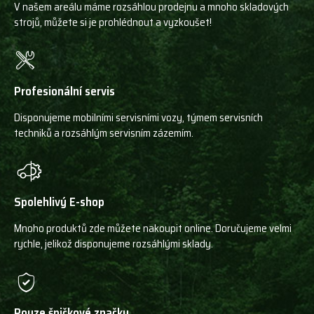
V našem areálu máme rozsáhlou prodejnu a mnoho skladových
strojů, můžete si je prohlédnout a vyzkoušet!
Profesionální servis
Disponujeme mobilními servisními vozy, týmem servisních
techniků a rozsáhlým servisním zázemím.
Spolehlivý E-shop
Mnoho produktů zde můžete nakoupit online. Doručujeme velmi
rychle, jelikož disponujeme rozsáhlými sklady.
Pouze špičkové značky