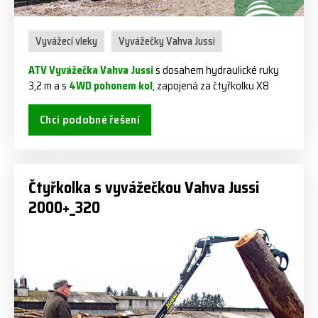
Vyvážecí vleky
Vyvážečky Vahva Jussi
ATV Vyvážečka Vahva Jussi
s dosahem hydraulické ruky
3,2 m a s
4WD pohonem kol
, zapojená za čtyřkolku X8
Chci podobné řešení
Čtyřkolka s vyvážečkou Vahva Jussi
2000+_320