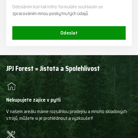
Odesláním kontaktního formuláře souhlasím se
zpracováním mnou poskytnutých údajů
Odeslat
JPJ Forest = Jistota a Spolehlivost
Nekupujete zajíce v pytli
V našem areálu máme rozsáhlou prodejnu a mnoho skladových
strojů, můžete si je prohlédnout a vyzkoušet!