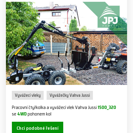
Vyvážecí vleky
Vyvážečky Vahva Jussi
Pracovní čtyřkolka a vyvážecí vlek Vahva Jussi
1500_320
se
4WD
pohonem kol
Chci podobné řešení