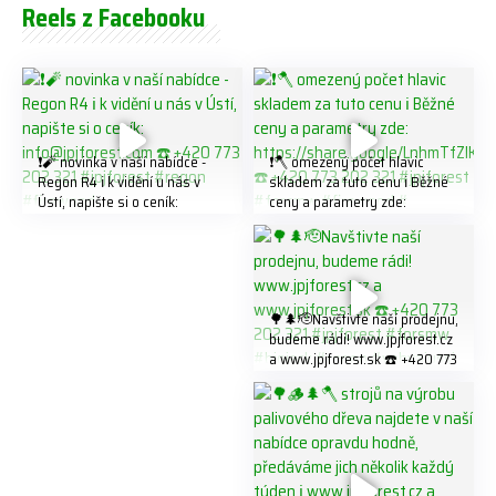
Reels z Facebooku
❗️🧨 novinka v naší nabídce -
❗️🪓 omezený počet hlavic
Regon R4 ℹ️ k vidění u nás v
skladem za tuto cenu ℹ️ Běžné
Ústí, napište si o ceník:
ceny a parametry zde:
info@jpjforest.com ☎️ +420
https://share.google/LnhmTfZl
773 202 321 #jpjforest #regon
K8W5t7i6o ☎️ +420 773 202
#firewood
321 #jpjforest #forsmw
#firewood #
🌳🌲🫡Navštivte naší prodejnu,
budeme rádi! www.jpjforest.cz
a www.jpjforest.sk ☎️ +420 773
202 321 #jpjforest #forsmw
#biojack #regon #vahvajussi