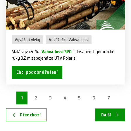
Vyvážecí vleky
Vyvážečky Vahva Jussi
Malá vyvážečka
Vahva Jussi 320
s dosahem hydraulické
ruky 3,2 m zapojená za UTV Polaris
Chci podobné řešení
1
2
3
4
5
6
7
Předchozí
Další