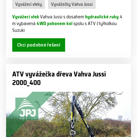
Vyvážecí vleky
Vyvážečky Vahva Jussi
Vyvážecí vlek
Vahva Jussi s dosahem
hydraulické ruky
4
m vybavená
4WD pohonem kol
spolu s ATV čtyřkolkou
Suzuki
Chci podobné řešení
ATV vyvážečka dřeva Vahva Jussi
2000_400