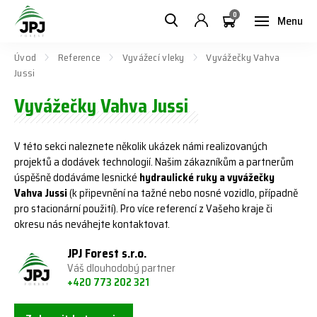
0
Menu
Úvod
Reference
Vyvážecí vleky
Vyvážečky Vahva
Jussi
Vyvážečky Vahva Jussi
V této sekci naleznete několik ukázek námi realizovaných
projektů a dodávek technologií. Našim zákazníkům a partnerům
úspěšně dodáváme lesnické
hydraulické ruky a vyvážečky
Vahva Jussi
(k připevnění na tažné nebo nosné vozidlo, případně
pro stacionární použití). Pro více referencí z Vašeho kraje či
okresu nás neváhejte kontaktovat.
JPJ Forest s.r.o.
Váš dlouhodobý partner
+420 773 202 321