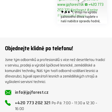
🌳🪵🌲🪓 strojů na výrobu
palivového dřeva najdete v
naší nabídce opravdu hodně,
předáváme jich několik každý
týden ℹ️ www.jpjforest.cz a
www.jpjforest.sk ☎️ +420 773
202 321 #jpjforest #zetor
#firewood #regon
Objednejte klidně po telefonu!
#firewoodproduction
Jsme tým odborníků a profesionálů s více než desetiletou tradicí
v servisu, prodeji a výrobě špičkové lesnické, zemědělské a
komunální techniky. Náš tým tvoří odborně vzdělaní lesníci a
dřevorubci, bývalí operátoři lesních a zemědělských strojů a
vyškolení servisní technici.
info@jpjforest.cz
+420 773 202 321
Po-Pá: 7:00 – 11:30 a 12:30 –
16:00