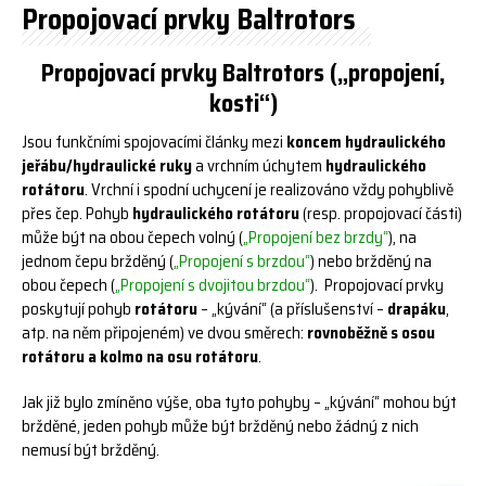
Propojovací prvky Baltrotors
Propojovací prvky Baltrotors („propojení,
kosti“)
Jsou funkčními spojovacími články mezi
koncem hydraulického
jeřábu/hydraulické ruky
a vrchním úchytem
hydraulického
rotátoru
. Vrchní i spodní uchycení je realizováno vždy pohyblivě
přes čep. Pohyb
hydraulického rotátoru
(resp. propojovací části)
může být na obou čepech volný (
„Propojení bez brzdy“
), na
jednom čepu bržděný (
„Propojení s brzdou“
) nebo bržděný na
obou čepech (
„Propojení s dvojitou brzdou“
). Propojovací prvky
poskytují pohyb
rotátoru
– „kývání“ (a příslušenství –
drapáku
,
atp. na něm připojeném) ve dvou směrech:
rovnoběžně s osou
rotátoru a kolmo na osu rotátoru
.
Jak již bylo zmíněno výše, oba tyto pohyby – „kývání“ mohou být
bržděné, jeden pohyb může být bržděný nebo žádný z nich
nemusí být bržděný.