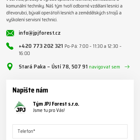
komunální techniky. Náš tým tvoří odborně vzdělaní lesníci a
dřevorubci, bývalí operátoři lesních a zemědělských strojů a
vyškolení servisní technici.
info@jpjforest.cz
+420 773 202 321
Po-Pá: 7:00 – 11:30 a 12:30 –
16:00
Stará Paka – Ústí 78, 507 91
navigovat sem
Napište nám
Tým JPJ Forest s.r.o.
Jsme tu pro Vás!