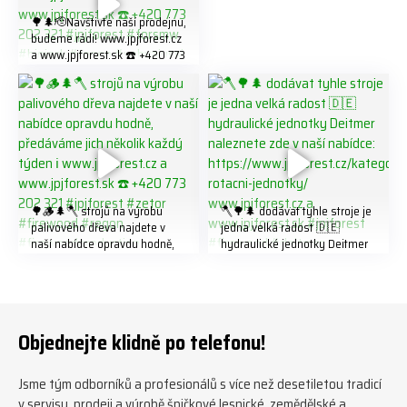
🌳🌲🫡Navštivte naší prodejnu,
budeme rádi! www.jpjforest.cz
a www.jpjforest.sk ☎️ +420 773
202 321 #jpjforest #forsmw
#biojack #regon #vahvajussi
🌳🪵🌲🪓 strojů na výrobu
🪓🌳🌲 dodávat tyhle stroje je
palivového dřeva najdete v
jedna velká radost 🇩🇪
naší nabídce opravdu hodně,
hydraulické jednotky Deitmer
předáváme jich několik každý
naleznete zde v naší nabídce:
týden ℹ️ www.jpjforest.cz a
https://www.jpjforest.cz/kateg
www.jpjforest.sk ☎️ +420 773
orie/multifunkcni-rotacni-
202 321 #jpjforest #zetor
jednotky/ www.jpjforest.cz a
#firewood #regon
www.jpjforest.sk #jpjforest
Objednejte klidně po telefonu!
#firewoodproduction
#firewood #deitmer
Jsme tým odborníků a profesionálů s více než desetiletou tradicí
v servisu, prodeji a výrobě špičkové lesnické, zemědělské a