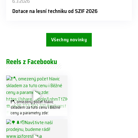
6.3.2026
Dotace na lesní techniku od SZIF 2026
Všechny novinky
Reels z Facebooku
❗️🪓 omezený počet hlavic
skladem za tuto cenu ℹ️ Běžné
ceny a parametry zde:
https://share.google/LnhmTfZl
K8W5t7i6o ☎️ +420 773 202
321 #jpjforest #forsmw
#firewood #