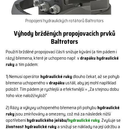
Propojení hydraulických rotátorů Baltrotors
Výhody bržděných propojovacích prvků
Baltrotors
Použití bržděné propojovací části snižuje kývání (a tím pádem i
rázy) břemena, které je uchopeno např. v
drapáku hydraulické
ruky
a tím pádem:
1) Nemusí operátor
hydraulické ruky
dlouho čekat, až se pohyb
břemena uchopeného v
drapáku
ustálí, aby jej mohl například
položit. Tím pádem je rychlejší a efektivnější = „Za stejnou dobu
toho více naloží/vyloží“
2) Rázy a výkyvy uchopeného břemena při pohybu
hydraulické
ruky
jsou zmírňovány a omezeny, což má za následek nižší
opotřebení
hydraulického jeřábu/
hydraulické ruky
. Zvyšuje se
životnost hydraulické ruky
a snižují se náklady na její údržbu a