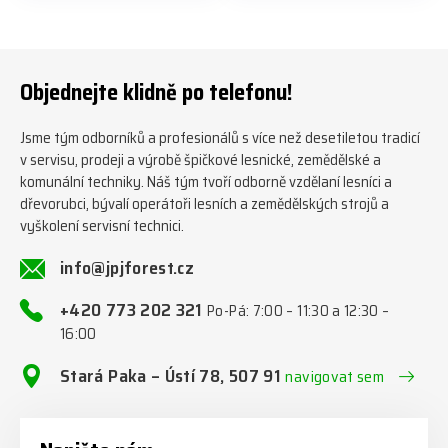
předáváme jich několik každý
naleznete zde v naší nabídce:
týden ℹ️ www.jpjforest.cz a
https://www.jpjforest.cz/kateg
www.jpjforest.sk ☎️ +420 773
orie/multifunkcni-rotacni-
202 321 #jpjforest #zetor
jednotky/ www.jpjforest.cz a
#firewood #regon
www.jpjforest.sk #jpjforest
Objednejte klidně po telefonu!
#firewoodproduction
#firewood #deitmer
Jsme tým odborníků a profesionálů s více než desetiletou tradicí
v servisu, prodeji a výrobě špičkové lesnické, zemědělské a
komunální techniky. Náš tým tvoří odborně vzdělaní lesníci a
dřevorubci, bývalí operátoři lesních a zemědělských strojů a
vyškolení servisní technici.
info@jpjforest.cz
+420 773 202 321
Po-Pá: 7:00 – 11:30 a 12:30 –
16:00
Stará Paka – Ústí 78, 507 91
navigovat sem