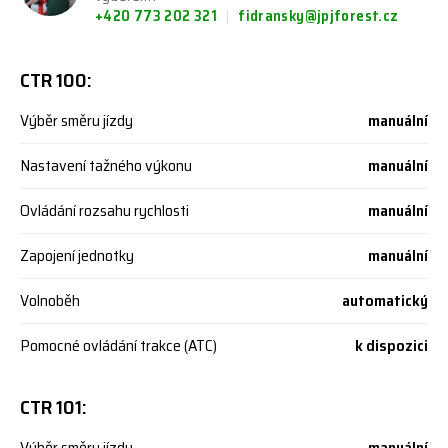
+420 773 202 321
fidransky@jpjforest.cz
CTR 100:
Výběr směru jízdy
manuální
Nastavení tažného výkonu
manuální
Ovládání rozsahu rychlosti
manuální
Zapojení jednotky
manuální
Volnoběh
automatický
Pomocné ovládání trakce (ATC)
k dispozici
CTR 101:
Výběr směru jízdy
manuální