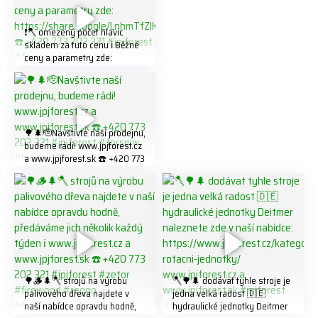
❗️🪓 omezený počet hlavic
skladem za tuto cenu ℹ️ Běžné
ceny a parametry zde:
https://share.google/LnhmTfZl
K8W5t7i6o ☎️ +420 773 202
321 #jpjforest #forsmw
#firewood #
🌳🌲🫡Navštivte naší prodejnu,
budeme rádi! www.jpjforest.cz
a www.jpjforest.sk ☎️ +420 773
202 321 #jpjforest #forsmw
#biojack #regon #vahvajussi
🌳🪵🌲🪓 strojů na výrobu
🪓🌳🌲 dodávat tyhle stroje je
palivového dřeva najdete v
jedna velká radost 🇩🇪
naší nabídce opravdu hodně,
hydraulické jednotky Deitmer