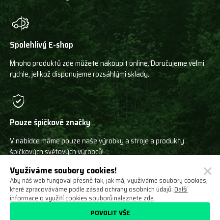
Spolehlivý E-shop
Mnoho produktů zde můžete nakoupit online. Doručujeme velmi
rychle, jelikož disponujeme rozsáhlými sklady.
Pouze špičkové značky
V nabídce máme pouze naše výrobky a stroje a produkty
špičkových světových výrobců!
Využíváme soubory cookies!
Aby náš web fungoval přesně tak, jak má, využíváme soubory cookies,
které zpracováváme podle zásad ochrany osobních údajů.
Další
informace o využití cookies souborů naleznete zde
.
Ochrana osobních údajů
Obchodní podmínky
POVOLIT VŠE