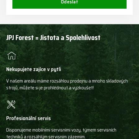
Odeslat
JPJ Forest = Jistota a Spolehlivost
Nekupujete zajíce v pytli
V našem areálu máme rozsáhlou prodejnu a mnoho skladových
strojů, můžete si je prohlédnout a vyzkoušet!
Profesionální servis
Disponujeme mobilními servisními vozy, týmem servisních
techniků a rozsáhlým servisním zázemím.