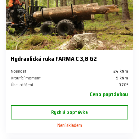
Hydraulická ruka FARMA C 3,8 G2
Nosnost
24 kNm
Kroutící moment
5 kNm
Úhel otáčení
370°
Cena poptávkou
Rychlá poptávka
Není skladem