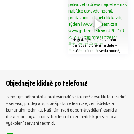
🌳🪵🌲🪓 strojů na výrobu
palivového dřeva najdete v
naší nabídce opravdu hodně,
předáváme jich několik každý
týden ℹ️ www.jpjforest.cz a
www.jpjforest.sk ☎️ +420 773
202 321 #jpjforest #zetor
#firewood #regon
Objednejte klidně po telefonu!
#firewoodproduction
Jsme tým odborníků a profesionálů s více než desetiletou tradicí
v servisu, prodeji a výrobě špičkové lesnické, zemědělské a
komunální techniky. Náš tým tvoří odborně vzdělaní lesníci a
dřevorubci, bývalí operátoři lesních a zemědělských strojů a
vyškolení servisní technici.