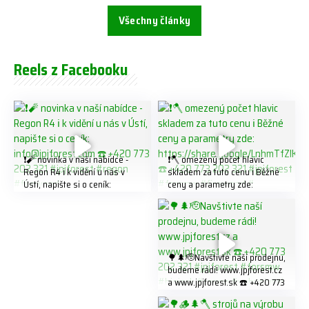
Všechny články
Reels z Facebooku
❗️🧨 novinka v naší nabídce -
❗️🪓 omezený počet hlavic
Regon R4 ℹ️ k vidění u nás v
skladem za tuto cenu ℹ️ Běžné
Ústí, napište si o ceník:
ceny a parametry zde:
info@jpjforest.com ☎️ +420
https://share.google/LnhmTfZl
773 202 321 #jpjforest #regon
K8W5t7i6o ☎️ +420 773 202
#firewood
321 #jpjforest #forsmw
#firewood #
🌳🌲🫡Navštivte naší prodejnu,
budeme rádi! www.jpjforest.cz
a www.jpjforest.sk ☎️ +420 773
202 321 #jpjforest #forsmw
#biojack #regon #vahvajussi