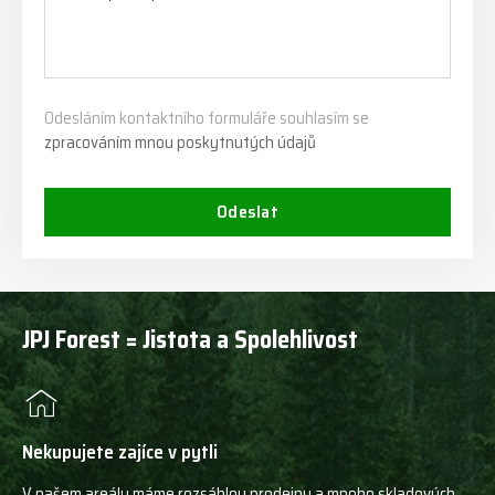
Odesláním kontaktního formuláře souhlasím se
zpracováním mnou poskytnutých údajů
Odeslat
JPJ Forest = Jistota a Spolehlivost
Nekupujete zajíce v pytli
V našem areálu máme rozsáhlou prodejnu a mnoho skladových