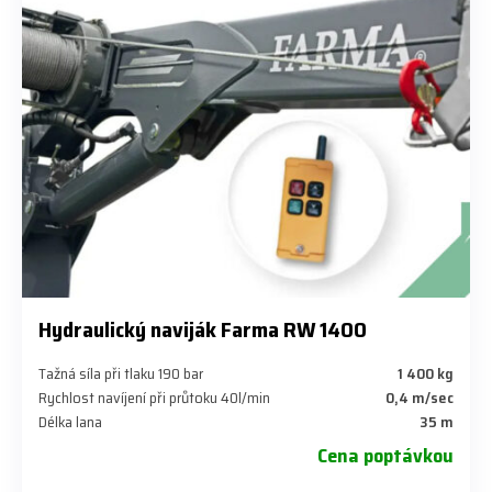
Hydraulický naviják Farma RW 1400
Tažná síla při tlaku 190 bar
1 400 kg
Rychlost navíjení při průtoku 40l/min
0,4 m/sec
Délka lana
35 m
Cena poptávkou