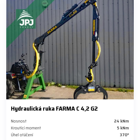
Hydraulická ruka FARMA C 4,2 G2
Nosnost
24 kNm
Kroutící moment
5 kNm
Úhel otáčení
370°