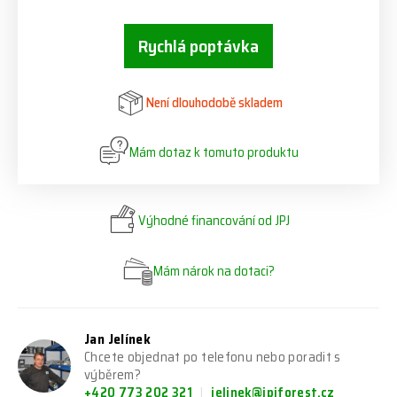
Rychlá poptávka
Není dlouhodobě skladem
Mám dotaz k tomuto produktu
Výhodné financování od JPJ
Mám nárok na dotaci?
Jan Jelínek
Chcete objednat po telefonu nebo poradit s
výběrem?
+420 773 202 321
jelinek@jpjforest.cz