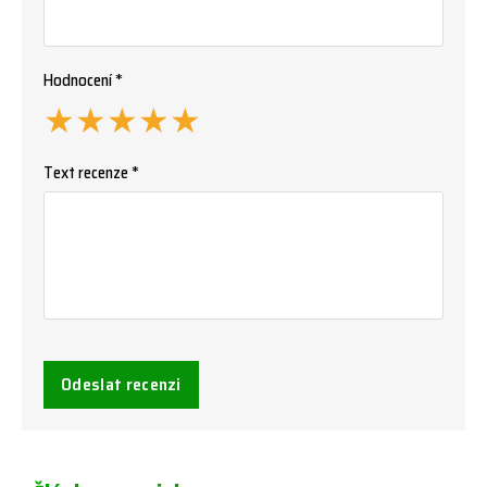
Hodnocení *
★
★
★
★
★
Text recenze *
Odeslat recenzi