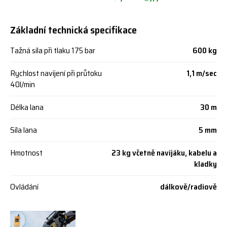
Základní technická specifikace
Tažná síla při tlaku 175 bar
600 kg
Rychlost navíjení při průtoku
1,1 m/sec
40l/min
Délka lana
30 m
Síla lana
5 mm
Hmotnost
23 kg včetně navijáku, kabelu a
kladky
Ovládání
dálkově/radiově