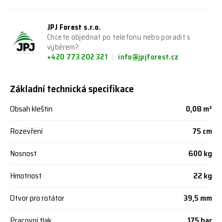
JPJ Forest s.r.o.
Chcete objednat po telefonu nebo poradit s
výběrem?
+420 773 202 321
info@jpjforest.cz
Základní technická specifikace
Obsah kleštin
0,08 m²
Rozevření
75 cm
Nosnost
600 kg
Hmotnost
22 kg
Otvor pro rotátor
39,5 mm
Pracovní tlak
175 bar