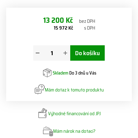
13 200 Kč
bez DPH
15 972 Kč
s DPH
Do košíku
Skladem
Do 3 dnů u Vás
Mám dotaz k tomuto produktu
Výhodné financování od JPJ
Mám nárok na dotaci?