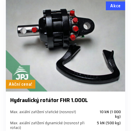
Akce
Akční cena!
Hydraulický rotátor FHR 1.000L
Max. axiální zatížení statické (nosnost)
10 kN (1 000
kg)
Max. axiální zatížení dynamické (nosnost při
5 kN (500 kg)
rotaci)