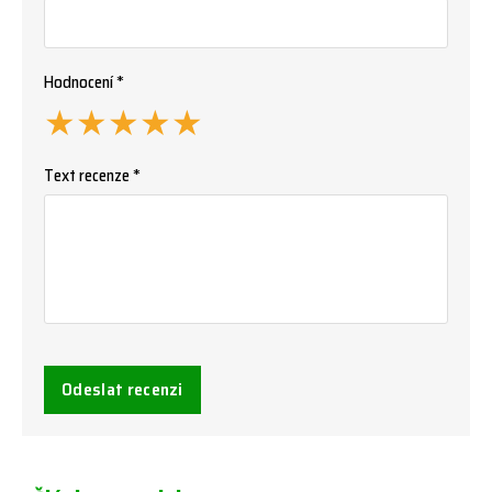
Hodnocení *
★
★
★
★
★
Text recenze *
Odeslat recenzi