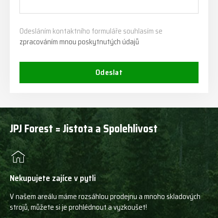
Odesláním kontaktního formuláře souhlasím se
zpracováním mnou poskytnutých údajů
Odeslat
JPJ Forest = Jistota a Spolehlivost
Nekupujete zajíce v pytli
V našem areálu máme rozsáhlou prodejnu a mnoho skladových
strojů, můžete si je prohlédnout a vyzkoušet!