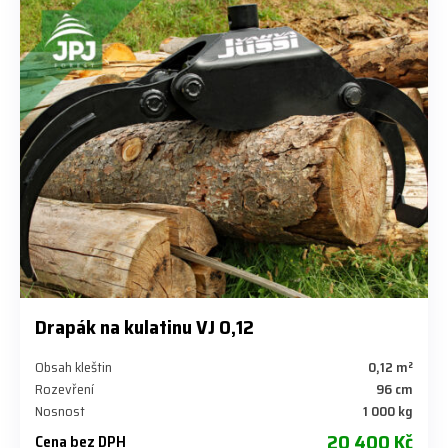
Drapák na kulatinu VJ 0,12
Obsah kleštin
0,12 m²
Rozevření
96 cm
Nosnost
1 000 kg
20 400 Kč
Cena bez DPH