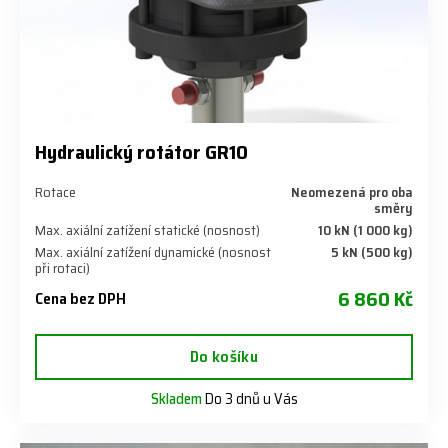
Hydraulický rotátor GR10
Rotace
Neomezená pro oba
směry
Max. axiální zatížení statické (nosnost)
10 kN (1 000 kg)
Max. axiální zatížení dynamické (nosnost
5 kN (500 kg)
při rotaci)
6 860 Kč
Cena bez DPH
Do košíku
Skladem
Do 3 dnů u Vás