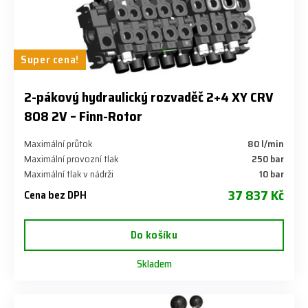
Super cena!
​2-pákový hydraulický rozvaděč 2+4 XY CRV
808 2V – Finn-Rotor
Maximální průtok
80 l/min
Maximální provozní tlak
​250 bar
Maximální tlak v nádrži
​10 bar
37 837 Kč
Cena bez DPH
Do košíku
Skladem