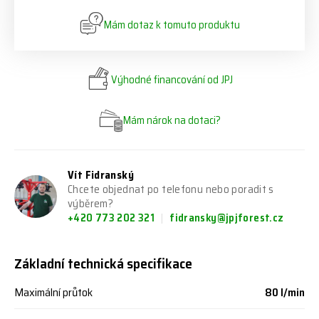
Mám dotaz k tomuto produktu
Výhodné financování od JPJ
Mám nárok na dotaci?
Vít Fidranský
Chcete objednat po telefonu nebo poradit s
výběrem?
+420 773 202 321
fidransky@jpjforest.cz
Základní technická specifikace
Maximální průtok
80 l/min