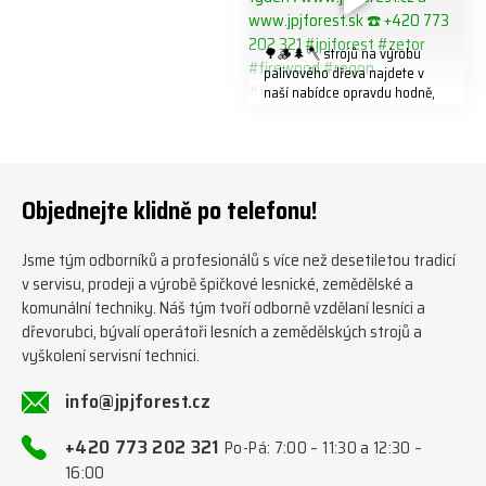
🌳🪵🌲🪓 strojů na výrobu
palivového dřeva najdete v
naší nabídce opravdu hodně,
předáváme jich několik každý
týden ℹ️ www.jpjforest.cz a
www.jpjforest.sk ☎️ +420 773
202 321 #jpjforest #zetor
#firewood #regon
Objednejte klidně po telefonu!
#firewoodproduction
Jsme tým odborníků a profesionálů s více než desetiletou tradicí
v servisu, prodeji a výrobě špičkové lesnické, zemědělské a
komunální techniky. Náš tým tvoří odborně vzdělaní lesníci a
dřevorubci, bývalí operátoři lesních a zemědělských strojů a
vyškolení servisní technici.
info@jpjforest.cz
+420 773 202 321
Po-Pá: 7:00 – 11:30 a 12:30 –
16:00