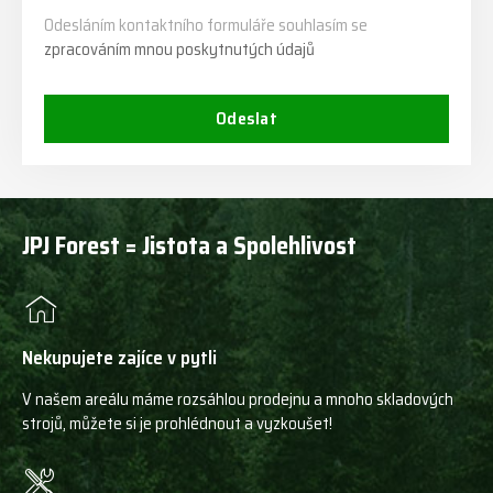
Odesláním kontaktního formuláře souhlasím se
zpracováním mnou poskytnutých údajů
Odeslat
JPJ Forest = Jistota a Spolehlivost
Nekupujete zajíce v pytli
V našem areálu máme rozsáhlou prodejnu a mnoho skladových
strojů, můžete si je prohlédnout a vyzkoušet!