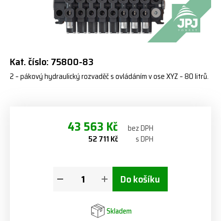
Kat. číslo: 75800-83
2 – pákový hydraulický rozvaděč s ovládáním v ose XYZ – 80 litrů.
43 563 Kč
bez DPH
52 711 Kč
s DPH
Do košíku
Skladem