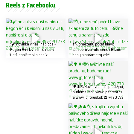
Reels z Facebooku
❗️🧨 novinka v naší nabídce -
❗️🪓 omezený počet hlavic
Regon R4 ℹ️ k vidění u nás v
skladem za tuto cenu ℹ️ Běžné
Ústí, napište si o ceník:
ceny a parametry zde:
info@jpjforest.com ☎️ +420
https://share.google/LnhmTfZl
773 202 321 #jpjforest #regon
K8W5t7i6o ☎️ +420 773 202
#firewood
321 #jpjforest #forsmw
#firewood #
🌳🌲🫡Navštivte naší prodejnu,
budeme rádi! www.jpjforest.cz
a www.jpjforest.sk ☎️ +420 773
202 321 #jpjforest #forsmw
#biojack #regon #vahvajussi