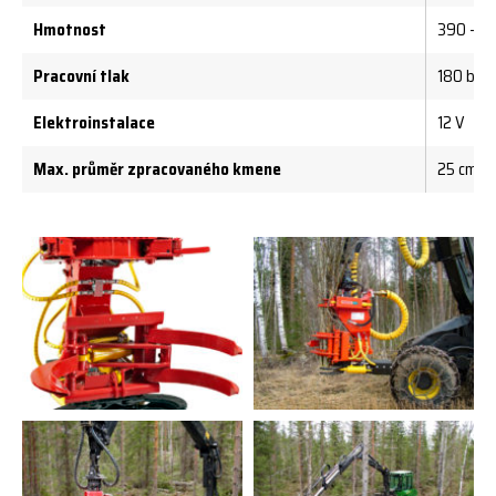
Hmotnost
390 – 4
Pracovní tlak
180 bar 
Elektroinstalace
12 V
Max. průměr zpracovaného kmene
25 cm