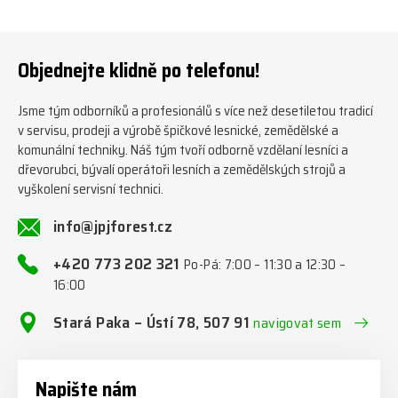
týden ℹ️ www.jpjforest.cz a
www.jpjforest.sk ☎️ +420 773
202 321 #jpjforest #zetor
#firewood #regon
Objednejte klidně po telefonu!
#firewoodproduction
Jsme tým odborníků a profesionálů s více než desetiletou tradicí
v servisu, prodeji a výrobě špičkové lesnické, zemědělské a
komunální techniky. Náš tým tvoří odborně vzdělaní lesníci a
dřevorubci, bývalí operátoři lesních a zemědělských strojů a
vyškolení servisní technici.
info@jpjforest.cz
+420 773 202 321
Po-Pá: 7:00 – 11:30 a 12:30 –
16:00
Stará Paka – Ústí 78, 507 91
navigovat sem
Napište nám