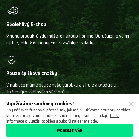
Spolehlivý E-shop
Mnoho produktů zde můžete nakoupit online. Doručujeme velmi
rychle, jelikož disponujeme rozsáhlými sklady.
Pouze špičkové značky
V nabídce máme pouze naše výrobky a stroje a produkty
špičkových světových výrobců!
Využíváme soubory cookies!
Aby náš web fungoval přesně tak, jak má, využíváme soubory cookies,
které zpracováváme podle zásad ochrany osobních údajů.
Další
informace o využití cookies souborů naleznete zde
.
Ochrana osobních údajů
Obchodní podmínky
POVOLIT VŠE
Odstoupení od smlouvy
O nás
Nastavení cookies