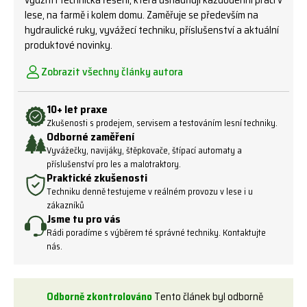
využití i technická řešení, která usnadňují každodenní práci v
lese, na farmě i kolem domu. Zaměřuje se především na
hydraulické ruky, vyvážecí techniku, příslušenství a aktuální
produktové novinky.
Zobrazit všechny články autora
10+ let praxe
Zkušenosti s prodejem, servisem a testováním lesní techniky.
Odborné zaměření
Vyvážečky, navijáky, štěpkovače, štípací automaty a
příslušenství pro les a malotraktory.
Praktické zkušenosti
Techniku denně testujeme v reálném provozu v lese i u
zákazníků
Jsme tu pro vás
Rádi poradíme s výběrem té správné techniky. Kontaktujte
nás.
Odborně zkontrolováno
Tento článek byl odborně