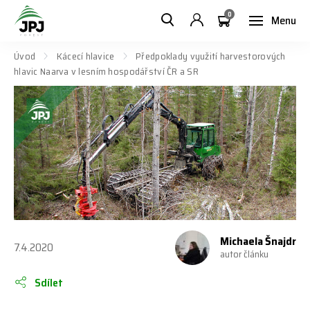
0
Menu
Úvod
Kácecí hlavice
Předpoklady využití harvestorových
hlavic Naarva v lesním hospodářství ČR a SR
Michaela Šnajdr
7.4.2020
autor článku
Sdílet