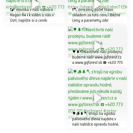
❗️🧨 novinka v naší nabídce -
❗️🪓 omezený počet hlavic
Regon R4 ℹ️ k vidění u nás v
skladem za tuto cenu ℹ️ Běžné
Ústí, napište si o ceník:
ceny a parametry zde:
info@jpjforest.com ☎️ +420
https://share.google/LnhmTfZl
773 202 321 #jpjforest #regon
K8W5t7i6o ☎️ +420 773 202
#firewood
321 #jpjforest #forsmw
#firewood #
🌳🌲🫡Navštivte naší prodejnu,
budeme rádi! www.jpjforest.cz
a www.jpjforest.sk ☎️ +420 773
202 321 #jpjforest #forsmw
#biojack #regon #vahvajussi
🌳🪵🌲🪓 strojů na výrobu
palivového dřeva najdete v
naší nabídce opravdu hodně,
předáváme jich několik každý