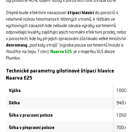
byl přibližně 40%, objem těžby v porostech činil zhruba 60%.
Zřejmě bude efektivní nasazovat
štípací hlavici
do porostů s
relativně nízkou hmotnatostí těžených stromů, k těžbám ve
výchovných zásazích kde nebude záruka výroby sortimentů
odpovídající kvality zajišťující jejich normální efektivní prodej, nebo
v porostech, kde by při jejich zpracování zůstávalo velké množství
denromasy
„pod koly strojů“ (výroba pouze sortimentů hroubí o
tloušťce na čepu 7 cm+).
Naarva E25
je v majetku VLS divize
Plumlov.
Technické parametry gilotinové štípací hlavice
Naarva E25
Výška
1 000 m
Délka
940 mm
Šířka v pracovní poloze
1 050 m
Šířka v přepravní poloze
700 mm