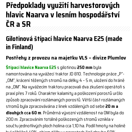
Předpoklady využití harvestorových
hlavic Naarva v lesním hospodářství
ČR a SR
Gilotinová štípací hlavice Naarva E25 (made
in Finland)
Postřehy z provozu na majetku VLS – divize Plumlov
Štípací hlavice Naarva E25
s gilotinou
250 mm
byla
namontována na vyvážecí traktor JD 810. Technologie práce „P“-
„OM“, krácení těžených stromů na délky 4 – 5 m, uložení do hráně
na „OM“. Na vyvážecím traktoru pracovali dva zkušení operátoři s
praxí přes 7 roků. Charakter kalamity a poškození porostů určilo
způsob zpracování rozlámaných porostů. Větší část rozlámaných
stromů byla zpracovávána z linek vzdálených od sebe
20 m a
dlouhých cca 60 m
. Průměrná vývozní vzdálenost na OM byla do
200 m. Zpracováním totálně poškozených stromů vznikla v
součtu jednotlivých ploch holina cca 1,10 ha. Podíl hmoty na holině