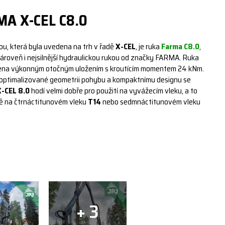
A X-CEL C8.0
ou, která byla uvedena na trh v řadě
X-CEL
, je ruka
Farma C8.0
,
zároveň i nejsilnější hydraulickou rukou od značky FARMA. Ruka
ena výkonným otočným uložením s kroutícím momentem 24 kNm.
 optimalizované geometrii pohybu a kompaktnímu designu se
-CEL 8.0
hodí velmi dobře pro použití na vyvážecím vleku, a to
ě na čtrnáctitunovém vleku
T14
nebo sedmnáctitunovém vleku
+ 3