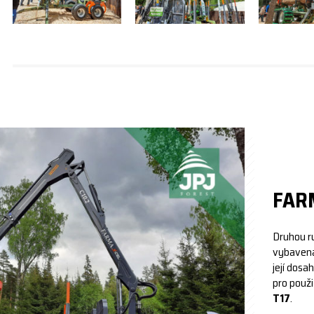
FARM
Druhou r
vybavena
její dosa
pro použ
T17
.