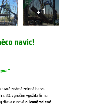
+ 1
ěco navíc!
vým.“
ta stará známá zelená barva
ti s 30. výročím využila firma
čky dřeva o nové
olivově zelené