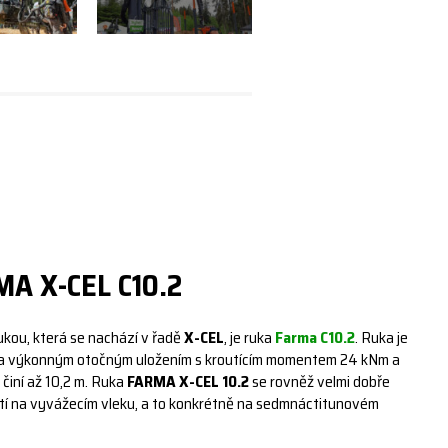
A X-CEL C10.2
ukou, která se nachází v řadě
X-CEL
, je ruka
Farma C10.2
. Ruka je
 výkonným otočným uložením s kroutícím momentem 24 kNm a
h činí až 10,2 m. Ruka
FARMA X-CEL 10.2
se rovněž velmi dobře
ití na vyvážecím vleku, a to konkrétně na sedmnáctitunovém