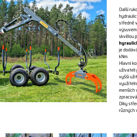
Další ruk
hydrauli
středně 
výsuvem.
skvělou p
hyraulic
je dodáv
kNm.
Hlavní k
uživateli
vyšší uži
využiteln
menších v
zpracová
Díky stř
různých 