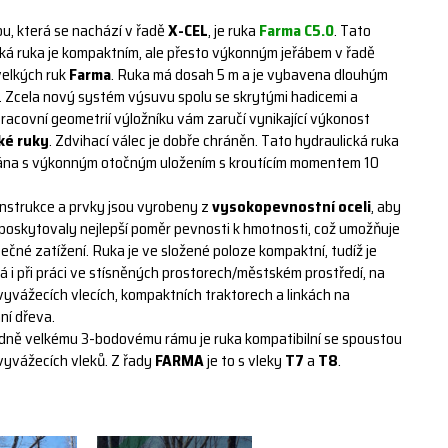
ou, která se nachází v řadě
X-CEL
, je ruka
Farma C5.0
. Tato
cká ruka je kompaktním, ale přesto výkonným jeřábem v řadě
velkých ruk
Farma
. Ruka má dosah 5 m a je vybavena dlouhým
 Zcela nový systém výsuvu spolu se skrytými hadicemi a
racovní geometrií výložníku vám zaručí vynikající výkonost
ké ruky
. Zdvihací válec je dobře chráněn. Tato hydraulická ruka
ána s výkonným otočným uložením s kroutícím momentem 10
onstrukce a prvky jsou vyrobeny z
vysokopevnostní
oceli
, aby
 poskytovaly nejlepší poměr pevnosti k hmotnosti, což umožňuje
tečné zatížení. Ruka je ve složené poloze kompaktní, tudíž je
á i při práci ve stísněných prostorech/městském prostředí, na
yvážecích vlecích, kompaktních traktorech a linkách na
ní dřeva.
edně velkému 3-bodovému rámu je ruka kompatibilní se spoustou
vyvážecích vleků. Z řady
FARMA
je to s vleky
T7
a
T8
.