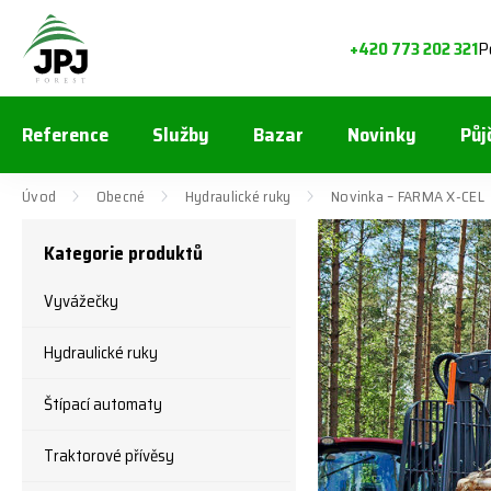
P
+420 773 202 321
Reference
Služby
Bazar
Novinky
Půj
Úvod
Obecné
Hydraulické ruky
Novinka – FARMA X-CEL
Kategorie produktů
Vyvážečky
Hydraulické ruky
Štípací automaty
Traktorové přívěsy