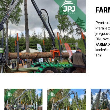
FARM
První ruk
která je 
je vybav
Díky své
FARMA X
konkrétn
T17
.