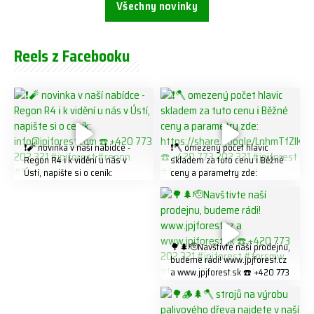
Všechny novinky
Reels z Facebooku
❗️🧨 novinka v naší nabídce -
❗️🪓 omezený počet hlavic
Regon R4 ℹ️ k vidění u nás v
skladem za tuto cenu ℹ️ Běžné
Ústí, napište si o ceník:
ceny a parametry zde:
info@jpjforest.com ☎️ +420
https://share.google/LnhmTfZl
773 202 321 #jpjforest #regon
K8W5t7i6o ☎️ +420 773 202
#firewood
321 #jpjforest #forsmw
#firewood #
🌳🌲🫡Navštivte naší prodejnu,
budeme rádi! www.jpjforest.cz
a www.jpjforest.sk ☎️ +420 773
202 321 #jpjforest #forsmw
#biojack #regon #vahvajussi