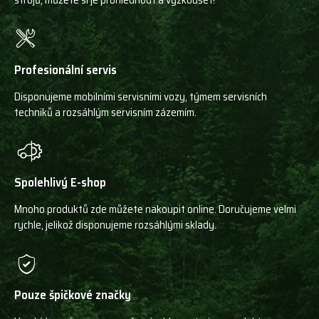
strojů, můžete si je prohlédnout a vyzkoušet!
Profesionální servis
Disponujeme mobilními servisními vozy, týmem servisních
techniků a rozsáhlým servisním zázemím.
Spolehlivý E-shop
Mnoho produktů zde můžete nakoupit online. Doručujeme velmi
rychle, jelikož disponujeme rozsáhlými sklady.
Pouze špičkové značky