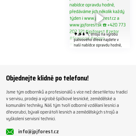
🌳🪵🌲🪓 strojů na výrobu
palivového dřeva najdete v
naší nabídce opravdu hodně,
předáváme jich několik každý
týden ℹ️ www.jpjforest.cz a
www.jpjforest.sk ☎️ +420 773
202 321 #jpjforest #zetor
#firewood #regon
Objednejte klidně po telefonu!
#firewoodproduction
Jsme tým odborníků a profesionálů s více než desetiletou tradicí
v servisu, prodeji a výrobě špičkové lesnické, zemědělské a
komunální techniky. Náš tým tvoří odborně vzdělaní lesníci a
dřevorubci, bývalí operátoři lesních a zemědělských strojů a
vyškolení servisní technici.
info@jpjforest.cz