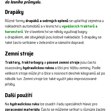
do lesního průmyslu.
Drapáky
Různé formy
drapáků a svěrných oplenů
se uplatňují zejména u
nákladních automobilů a v lesnictví u
vyvážecích traktorů a
harvestorů
. Ve stavebnictví se někdy využívají bagry
s drapákem, ale obvyklejší jsou kolové nakladače. S drapáky se
také často setkáme v železniční a námořní dopravě.
Zemní stroje
Traktory, traktorbagry
a
pásové zemní stroje
jsou často
osazovány
hydraulickou rukou
a lžící pro těžbu zeminy. Podle
velikosti stroje může jít o lžíce s nosností desítek kilogramů až po
několik tun. Zemní stroje lze také využít jako improvizované
jeřáby.
Další použití
Na
hydraulickou ruku
lze osadit i řadu speciálních hlavic pro
zpracování materiálu
. Často se můžeme setkat s různými žacími