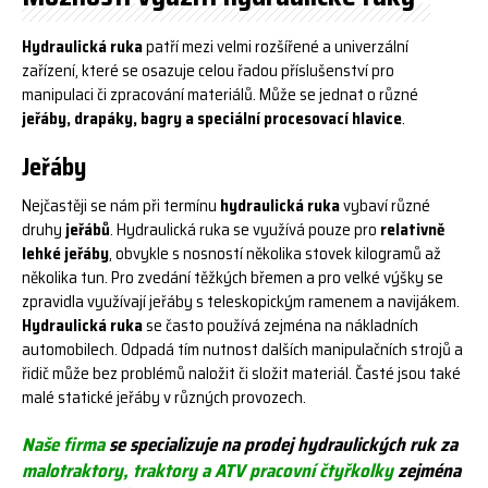
Hydraulická ruka
patří mezi velmi rozšířené a univerzální
zařízení, které se osazuje celou řadou příslušenství pro
manipulaci či zpracování materiálů. Může se jednat o různé
jeřáby, drapáky, bagry a speciální procesovací hlavice
.
Jeřáby
Nejčastěji se nám při termínu
hydraulická ruka
vybaví různé
druhy
jeřábů
. Hydraulická ruka se využívá pouze pro
relativně
lehké jeřáby
, obvykle s nosností několika stovek kilogramů až
několika tun. Pro zvedání těžkých břemen a pro velké výšky se
zpravidla využívají jeřáby s teleskopickým ramenem a navijákem.
Hydraulická ruka
se často používá zejména na nákladních
automobilech. Odpadá tím nutnost dalších manipulačních strojů a
řidič může bez problémů naložit či složit materiál. Časté jsou také
malé statické jeřáby v různých provozech.
Naše firma
se specializuje na prodej
hydraulických ruk
za
malotraktory, traktory a ATV pracovní čtyřkolky
zejména