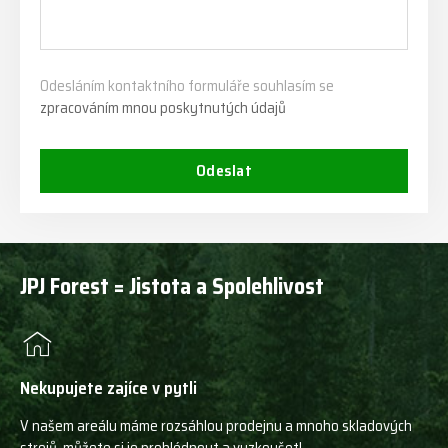
Odesláním kontaktního formuláře souhlasím se
zpracováním mnou poskytnutých údajů
Odeslat
JPJ Forest = Jistota a Spolehlivost
Nekupujete zajíce v pytli
V našem areálu máme rozsáhlou prodejnu a mnoho skladových