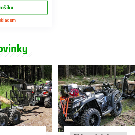
košíku
 skladem
ovinky