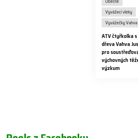
Obecné
Vyvážecí vleky
Vyvážečky Vahva 
ATV čtyřkolka 
dřeva Vahva Jus
pro soustřeďová
výchovných těže
výzkum
Reels z Facebooku