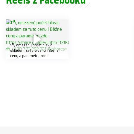
❗️🪓 omezený počet hlavic
skladem za tuto cenu ℹ️ Běžné
ceny a parametry zde:
https://share.google/LnhmTfZlK
8W5t7i6o ☎️ +420 773 202 321
#jpjforest #forsmw #firewood
#