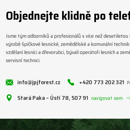
Objednejte klidně po tele
Jsme tým odborníků a profesionálů s více než desetiletou tr
výrobě špičkové lesnické, zemědělské a komunální technik
vzdělaní lesníci a dřevorubci, bývalí operátoři lesních a ze
servisní technici.
info@jpjforest.cz
+420 773 202 321
P
Stará Paka – Ústí 78, 507 91
navigovat sem