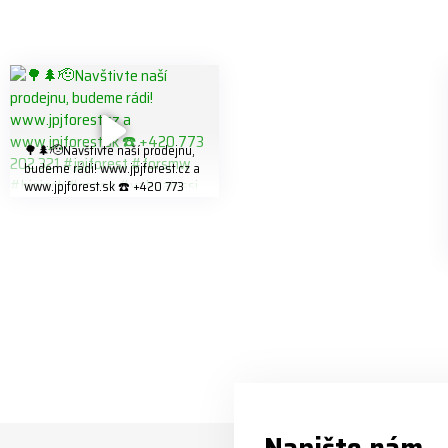
🌳🌲🫡Navštivte naší prodejnu,
budeme rádi! www.jpjforest.cz a
www.jpjforest.sk ☎️ +420 773
202 321 #jpjforest #forsmw
#biojack #regon #vahvajussi