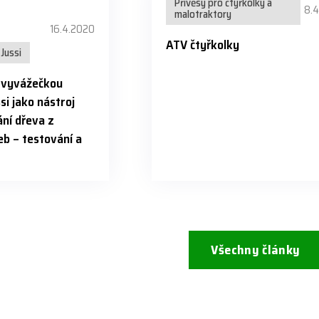
Přívěsy pro čtyřkolky a
8.
malotraktory
16.4.2020
ATV čtyřkolky
Jussi
s vyvážečkou
si jako nástroj
ní dřeva z
b – testování a
Všechny články