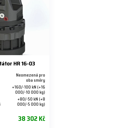
tátor HR 16-03
Neomezená pro
oba směry
+160/-100 kN (+16
000/-10 000 kg)
+80/-50 kN (+8
i
000/-5 000 kg)
38 302 Kč