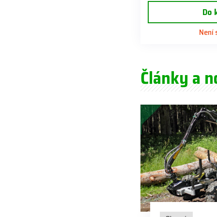
Do 
Není
Články a n