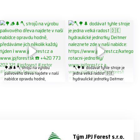
🌳🪵🌲🪓 strojů na výrobu
🪓🌳🌲 dodávat tyhle stroje je
palivového dřeva najdete v naší
jedna velká radost 🇩🇪
nabídce opravdu hodně,
hydraulické jednotky Deitmer
předáváme jich několik každý
naleznete zde v naší nabídce:
týden ℹ️ www.jpjforest.cz a
https://www.jpjforest.cz/kategori
www.jpjforest.sk ☎️ +420 773
e/multifunkcni-rotacni-jednotky/
202 321 #jpjforest #zetor
www.jpjforest.cz a
#firewood #regon
www.jpjforest.sk #jpjforest
#firewoodproduction
#firewood #deitmer
Tým JPJ Forest s.r.o.