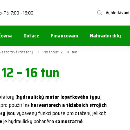
Vyhledávání
o-Pá: 7:00 – 16:00
čovna
Dotace
Financování
Náhradní díly
vestorové rotátory
Nosnost 12 – 16 tun
12 – 16 tun
otátory (
hydraulický motor lopatkového typu
)
pro použití na
harvestorech a těžebních strojích
.
ory
jsou vybaveny funkcí pouze pro otáčení, jelikož
e
je hydraulicky poháněna
samostatně
.