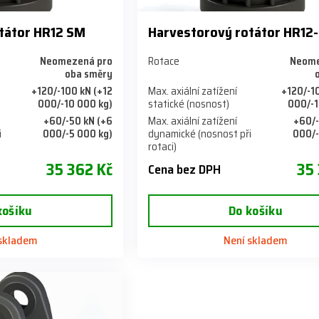
tátor HR12 SM
Harvestorový rotátor HR12-
Neomezená pro
Rotace
Neome
oba směry
+120/-100 kN (+12
Max. axiální zatížení
+120/-1
000/-10 000 kg)
statické (nosnost)
000/-1
+60/-50 kN (+6
Max. axiální zatížení
+60/-
i
000/-5 000 kg)
dynamické (nosnost při
000/-
rotaci)
35 362 Kč
35 
Cena bez DPH
košíku
Do košíku
 skladem
Není skladem