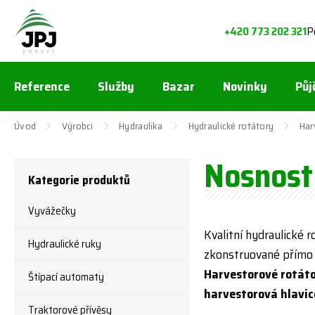
P
+420 773 202 321
Reference
Služby
Bazar
Novinky
Půj
Úvod
Výrobci
Hydraulika
Hydraulické rotátory
Har
Nosnost 
Kategorie produktů
Vyvážečky
Kvalitní hydraulické r
Hydraulické ruky
zkonstruované přímo 
Harvestorové rotát
Štípací automaty
harvestorová hlavic
Traktorové přívěsy