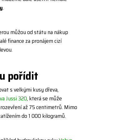
ny
.
terou můžou od státu na nákup
lé finance za pronájem cizí
levou.
 pořídit
vat s velkými kusy dřeva,
va Jussi 320
, která se může
rozevření až 75 centimetrů. Mimo
atížením do 1 000 kilogramů.