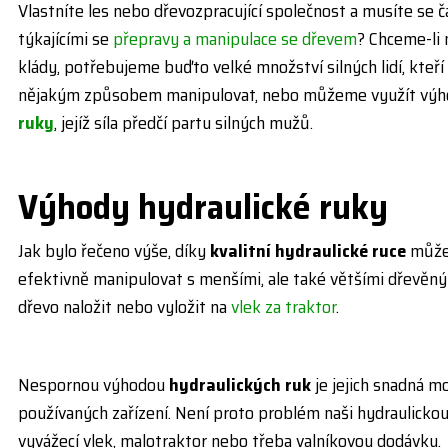
Vlastníte les nebo dřevozpracující společnost a musíte se
týkajícími se
přepravy a manipulace se dřevem
? Chceme-li 
klády, potřebujeme buďto velké množství silných lidí, kteř
nějakým způsobem manipulovat, nebo můžeme využít vý
ruky
, jejíž síla předčí partu silných mužů.
Výhody hydraulické ruky
Jak bylo řečeno výše, díky
kvalitní hydraulické ruce
můžet
efektivně manipulovat s menšími, ale také většími dřevěnými
dřevo naložit nebo vyložit na
vlek za traktor
.
Nespornou výhodou
hydraulických ruk
je jejich snadná m
používaných zařízení. Není proto problém naši hydraulickou
vyvážecí vlek, malotraktor nebo třeba valníkovou dodávku.