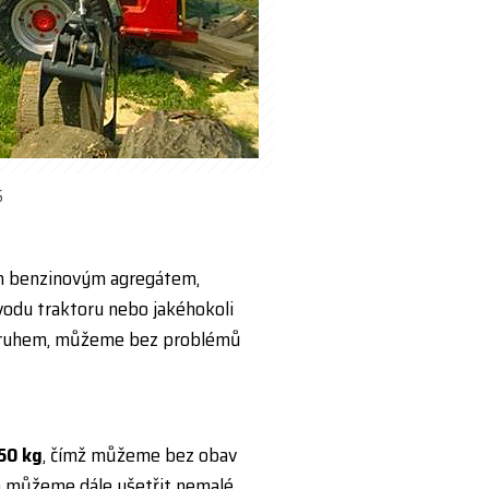
S
ým benzinovým agregátem,
vodu traktoru nebo jakéhokoli
m okruhem, můžeme bez problémů
50 kg
, čímž můžeme bez obav
ím můžeme dále ušetřit nemalé