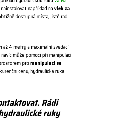
apříklad hydraulickou ruku
Vahva
ainstalovat například na
vlek za
obtížně dostupná místa, jistě rádi
 až 4 metry a maximální zvedací
k navíc může pomoci při manipulaci
 prostorem pro
manipulaci se
urenční cenu, hydraulická ruka
ontaktovat. Rádi
ydraulické ruky