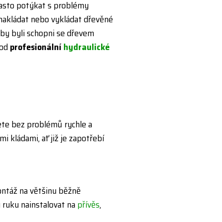
 často potýkat s problémy
nakládat nebo vykládat dřevěné
í by byli schopni se dřevem
hod
profesionální
hydraulické
e bez problémů rychle a
 kládami, ať již je zapotřebí
ontáž na většinu běžně
 ruku nainstalovat na
přívěs
,