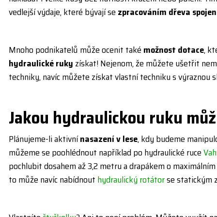
vedlejší výdaje, které bývají se
zpracováním dřeva spoje
Mnoho podnikatelů může ocenit také
možnost dotace
, k
hydraulické ruky
získat! Nejenom, že můžete ušetřit nema
techniky, navíc můžete získat vlastní techniku s výraznou s
Jakou hydraulickou ruku můžu
Plánujeme-li aktivní
nasazení v lese
, kdy budeme manipulo
můžeme se poohlédnout například po hydraulické ruce
Vah
pochlubit dosahem až 3,2 metru a drapákem o maximálním 
to může navíc nabídnout
hydraulický rotátor
se statickým z