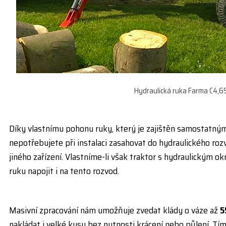
Hydraulická ruka Farma C4,6
Díky vlastnímu pohonu ruky, který je zajištěn samostatn
nepotřebujete při instalaci zasahovat do hydraulického roz
jiného zařízení. Vlastníme-li však traktor s hydraulický
ruku napojit i na tento rozvod.
Masivní zpracování nám umožňuje zvedat klády o váze až
5
nakládat i velké kusy bez nutnosti krácení nebo půlení. T