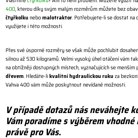
Vlastníte
čtyřkolku
? Ani to není problém. Můžete využít n
400
, kterou díky svým malým rozměrům můžete bez obav n
čtyřkolku
nebo
malotraktor
. Potřebujete-li se dostat na 
využijete i této možnosti.
Přes své úsporné rozměry se však může pochlubit dosahem
silnou až 530 kilogramů. Velmi vysoký úhel otáčení vám ta
na obtížněji dostupných místech, vyznačujících se menším
dřevem
. Hledáte-li
kvalitní hydraulickou ruku
za bezkonk
Vahva 400 vám může poskytnout nevídané možnosti.
V případě dotazů nás neváhejte k
Vám poradíme s výběrem vhodné h
právě pro Vás.