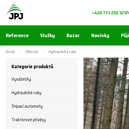
P
+420 773 202 321
Reference
Služby
Bazar
Novinky
Půj
Úvod
Obecné
Hydraulická ruka
Kategorie produktů
Vyvážečky
Hydraulické ruky
Štípací automaty
Traktorové přívěsy