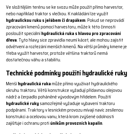
Ve složitějším terénu se ke svozu může použít přímo harvestor,
nebo například traktor s vlečkou. K nakládání lze využít
hydraulickou ruku s jeřábem či drapákem
. Pokud se neprovádí
zpracování kmenů pomocí harvestoru, může k této činnosti
posloužit speciální
hydraulická ruka s hlavou pro zpracování
dřeva
. Tyto hlavy sice zpravidla neumí kácet, ale mohou zajistit
odvětvení a rozřezání menších kmenů. Na větší průměry kmene je
třeba využít harvestor, protože většina traktorů nemá
dostatečnou váhu a stabilitu.
Technické podmínky použití hydraulické ruky
Menší
hydraulická ruka
může přímo využívat hydraulického
okruhu traktoru. Větší konstrukce vyžadují přídavnou olejovou
nádrž a čerpadlo poháněné vývodovým hřídelem. Použití
hydraulické ruky
samozřejmě vyžaduje vybavení traktoru
podpěrami. Traktory v lesnickém provozu mívají navíc zesílenou
konstrukci a ocelovou vanu, která krom zvýšené odolnosti
zajišťuje i ochranu proti
únikům provozních kapalin
.