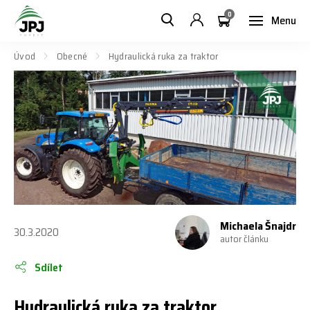
0
Menu
Úvod
Obecné
Hydraulická ruka za traktor
Michaela Šnajdr
30.3.2020
autor článku
Sdílet
Hydraulická ruka za traktor