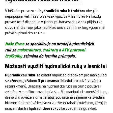
V běžném provozu se
hydraulická ruka k traktoru
obvykle
nepřipojuje, velmi často se však využívá v
lesnictví
. Ne každý
provoz totiž disponuje výkonnými harvestory, a tak přijdou ke
slovu i lehčí stroje, jako například univerzální traktory vybavené
právě hydraulickou rukou.
Naše firma
se specializuje na prodej
hydraulických
ruk
za
malotraktory, traktory a ATV pracovní
čtyřkolky
zejména do lesního průmyslu.
Možnosti využití hydraulické ruky v lesnictví
Hydraulickou ruku
lze osadit například drapákem pro manipulaci
se
dřevem, jeřábem či procesovací hlavicí
pro odvětvování a
řezání kmenů. Drapáky na hydraulické ruce se často používají
zejména v menším provedení a slouží k manipulaci s menšími kusy
dřeva či k vyvážení dříví. Jeřáby jsou určené zejména ke zvedání
břemen. Často bývá ke svozu využíván tahač s návěsem, který je
osazen vlastní
hydraulickou rukou
ke zvedání celých klád.