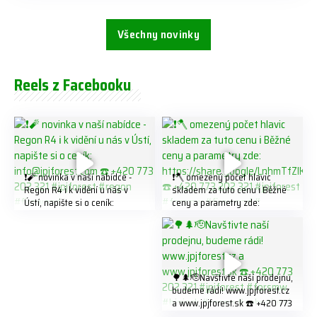
Všechny novinky
Reels z Facebooku
❗️🧨 novinka v naší nabídce -
❗️🪓 omezený počet hlavic
Regon R4 ℹ️ k vidění u nás v
skladem za tuto cenu ℹ️ Běžné
Ústí, napište si o ceník:
ceny a parametry zde:
info@jpjforest.com ☎️ +420
https://share.google/LnhmTfZl
773 202 321 #jpjforest #regon
K8W5t7i6o ☎️ +420 773 202
#firewood
321 #jpjforest #forsmw
#firewood #
🌳🌲🫡Navštivte naší prodejnu,
budeme rádi! www.jpjforest.cz
a www.jpjforest.sk ☎️ +420 773
202 321 #jpjforest #forsmw