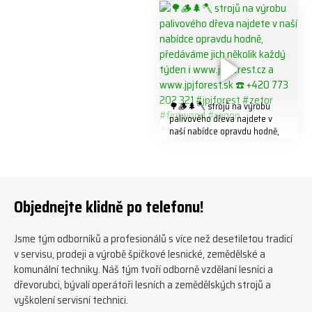
#biojack #regon #vahvajussi
🌳🪵🌲🪓 strojů na výrobu
palivového dřeva najdete v
naší nabídce opravdu hodně,
předáváme jich několik každý
týden ℹ️ www.jpjforest.cz a
www.jpjforest.sk ☎️ +420 773
202 321 #jpjforest #zetor
#firewood #regon
Objednejte klidně po telefonu!
#firewoodproduction
Jsme tým odborníků a profesionálů s více než desetiletou tradicí
v servisu, prodeji a výrobě špičkové lesnické, zemědělské a
komunální techniky. Náš tým tvoří odborně vzdělaní lesníci a
dřevorubci, bývalí operátoři lesních a zemědělských strojů a
vyškolení servisní technici.