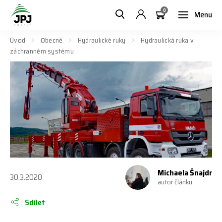
0
Menu
Úvod
Obecné
Hydraulické ruky
Hydraulická ruka v
záchranném systému
Michaela Šnajdr
30.3.2020
autor článku
Sdílet