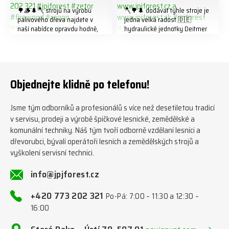
🌳🪵🌲🪓 strojů na výrobu
🪓🌳🌲 dodávat tyhle stroje je
palivového dřeva najdete v
jedna velká radost 🇩🇪
naší nabídce opravdu hodně,
hydraulické jednotky Deitmer
předáváme jich několik každý
naleznete zde v naší nabídce:
týden ℹ️ www.jpjforest.cz a
https://www.jpjforest.cz/kateg
www.jpjforest.sk ☎️ +420 773
orie/multifunkcni-rotacni-
202 321 #jpjforest #zetor
jednotky/ www.jpjforest.cz a
#firewood #regon
www.jpjforest.sk #jpjforest
Objednejte klidně po telefonu!
#firewoodproduction
#firewood #deitmer
Jsme tým odborníků a profesionálů s více než desetiletou tradicí
v servisu, prodeji a výrobě špičkové lesnické, zemědělské a
komunální techniky. Náš tým tvoří odborně vzdělaní lesníci a
dřevorubci, bývalí operátoři lesních a zemědělských strojů a
vyškolení servisní technici.
info@jpjforest.cz
+420 773 202 321
Po-Pá: 7:00 – 11:30 a 12:30 –
16:00