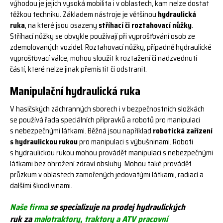
výhodou je jejich vysoká mobilita i v oblastech, kam nelze dostat
těžkou techniku. Základem nástroje je většinou
hydraulická
ruka
, na které jsou osazeny
stříhací či roztahovací nůžky
.
Stříhací nůžky se obvykle používají při vyprošťování osob ze
zdemolovaných vozidel. Roztahovací nůžky, případně hydraulické
vyprošťovací válce, mohou sloužit k roztažení či nadzvednutí
částí, které nelze jinak přemístit či odstranit.
Manipulační hydraulická ruka
V hasičských záchranných sborech i v bezpečnostních složkách
se používá řada speciálních přípravků a robotů pro manipulaci
s nebezpečnými látkami. Běžná jsou například
robotická zařízení
s hydraulickou rukou
pro manipulaci s výbušninami. Roboti
s hydraulickou rukou mohou provádět manipulaci s nebezpečnými
látkami bez ohrožení zdraví obsluhy. Mohou také provádět
průzkum v oblastech zamořených jedovatými látkami, radiací a
dalšími škodlivinami.
Naše firma
se specializuje na prodej
hydraulických
ruk
za
malotraktory, traktory a ATV pracovní