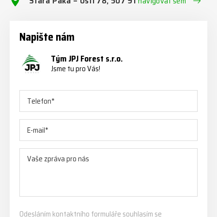
Stará Paka – Ústí 78, 507 91
navigovat sem
Napište nám
Tým JPJ Forest s.r.o.
Jsme tu pro Vás!
Odesláním kontaktního formuláře souhlasím se