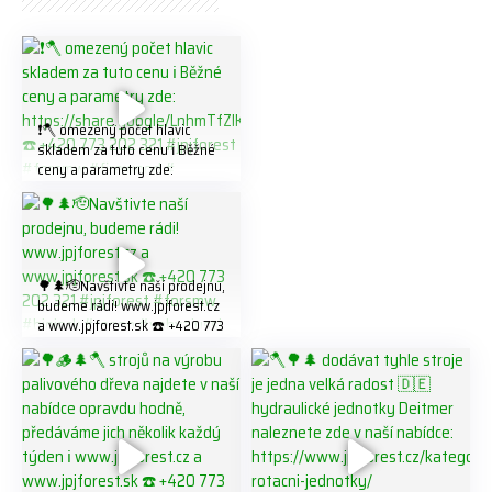
❗️🪓 omezený počet hlavic
skladem za tuto cenu ℹ️ Běžné
ceny a parametry zde:
https://share.google/LnhmTfZl
K8W5t7i6o ☎️ +420 773 202
321 #jpjforest #forsmw
#firewood #
🌳🌲🫡Navštivte naší prodejnu,
budeme rádi! www.jpjforest.cz
a www.jpjforest.sk ☎️ +420 773
202 321 #jpjforest #forsmw
#biojack #regon #vahvajussi