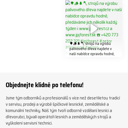
#biojack #regon #vahvajussi
🌳🪵🌲🪓 strojů na výrobu
palivového dřeva najdete v
naší nabídce opravdu hodně,
předáváme jich několik každý
týden ℹ️ www.jpjforest.cz a
www.jpjforest.sk ☎️ +420 773
202 321 #jpjforest #zetor
#firewood #regon
Objednejte klidně po telefonu!
#firewoodproduction
Jsme tým odborníků a profesionálů s více než desetiletou tradicí
v servisu, prodeji a výrobě špičkové lesnické, zemědělské a
komunální techniky. Náš tým tvoří odborně vzdělaní lesníci a
dřevorubci, bývalí operátoři lesních a zemědělských strojů a
vyškolení servisní technici.