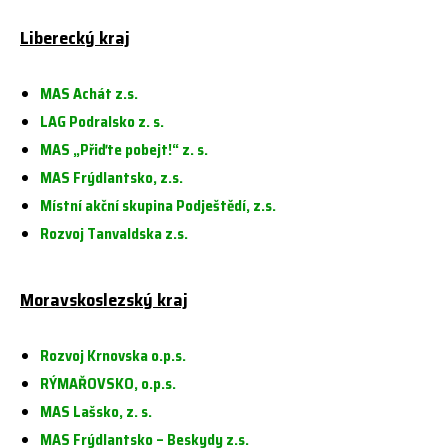
Liberecký kraj
MAS Achát z.s.
LAG Podralsko z. s.
MAS „Přiďte pobejt!“ z. s.
MAS Frýdlantsko, z.s.
Místní akční skupina Podještědí, z.s.
Rozvoj Tanvaldska z.s.
Moravskoslezský kraj
Rozvoj Krnovska o.p.s.
RÝMAŘOVSKO, o.p.s.
MAS Lašsko, z. s.
MAS Frýdlantsko – Beskydy z.s.