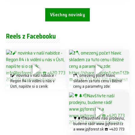
Všechny novinky
Reels z Facebooku
❗️🧨 novinka v naší nabídce -
❗️🪓 omezený počet hlavic
Regon R4 ℹ️ k vidění u nás v
skladem za tuto cenu ℹ️ Běžné
Ústí, napište si o ceník:
ceny a parametry zde:
info@jpjforest.com ☎️ +420
https://share.google/LnhmTfZl
773 202 321 #jpjforest #regon
K8W5t7i6o ☎️ +420 773 202
#firewood
321 #jpjforest #forsmw
#firewood #
🌳🌲🫡Navštivte naší prodejnu,
budeme rádi! www.jpjforest.cz
a www.jpjforest.sk ☎️ +420 773
202 321 #jpjforest #forsmw