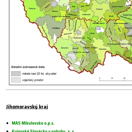
Jihomoravský kraj
MAS Mikulovsko o.p.s.
Kyjovské Slovácko v pohybu, z. s.