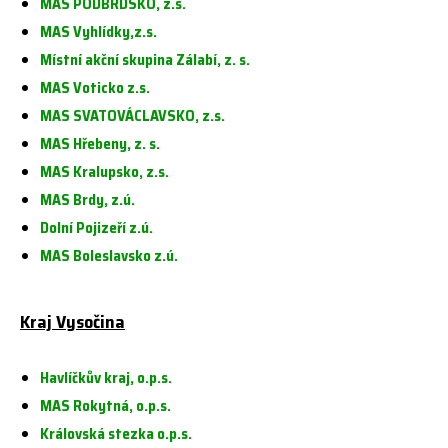
MAS PODBRDSKO, z.s.
MAS Vyhlídky,z.s.
Místní akční skupina Zálabí, z. s.
MAS Voticko z.s.
MAS SVATOVÁCLAVSKO, z.s.
MAS Hřebeny, z. s.
MAS Kralupsko, z.s.
MAS Brdy, z.ú.
Dolní Pojizeří z.ú.
MAS Boleslavsko z.ú.
Kraj Vysočina
Havlíčkův kraj, o.p.s.
MAS Rokytná, o.p.s.
Královská stezka o.p.s.