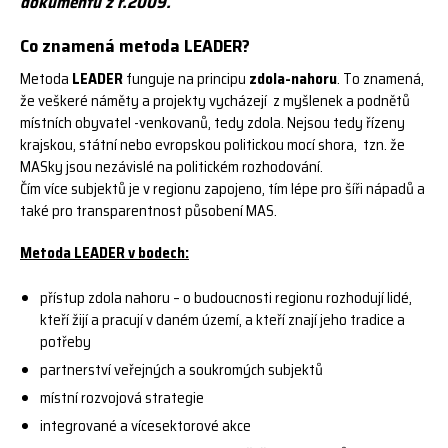
dokumentu z r.2009.
Co znamená metoda LEADER?
Metoda
LEADER
funguje na principu
zdola-nahoru
. To znamená,
že veškeré náměty a projekty vycházejí z myšlenek a podnětů
místních obyvatel -venkovanů, tedy zdola. Nejsou tedy řízeny
krajskou, státní nebo evropskou politickou mocí shora, tzn. že
MASky jsou nezávislé na politickém rozhodování.
Čím více subjektů je v regionu zapojeno, tím lépe pro šíři nápadů a
také pro transparentnost působení MAS.
Metoda LEADER v bodech:
přístup zdola nahoru – o budoucnosti regionu rozhodují lidé,
kteří žijí a pracují v daném území, a kteří znají jeho tradice a
potřeby
partnerství veřejných a soukromých subjektů
místní rozvojová strategie
integrované a vícesektorové akce