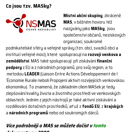
Co jsou tzv. MASky?
Místní akční skupiny
, zkráceně
MAS
, v běžném hovoru též
nazývány jako
MASky
, jsou
společenství občanů, neziskových
organizací, soukromé
podnikatelské sféry a veřejné správy (tzn. obcí, svazků obcí a
institucí veřejné moci), které spolupracují na
rozvoji venkova a
zemědělství
. MAS také spolupracují při získávání
finanční
podpory
z EU a z národních programů, pro svůj region, a to
metodou
LEADER
(Liaison Entre Actions Développement de l
´Économie Rurale neboli Propojení aktivit rozvíjejících venkovskou
ekonomiku). To znamená, že základním cílem MASek je tedy
zlepšování kvality života a životního prostředí ve venkovských
oblastech. Jedním z jejich nástrojů je také aktivní získávání a
rozdělování dotačních prostředků, ať už z
fondů EU
, z
krajských
a
národních programů
nebo od soukromých dárců.
Více podrobněji o MAS se můžete dočíst v
tomto