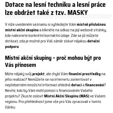
Dotace na lesní techniku a lesní práce
lze obdržet také z tzv. MASKY
V níže uvedeném seznamu si vyhledejte Vám
místně příslušnou
místní akční skupinu
a klikněte na odkaz na její webové stránky,
kde naleznete konkrétní kontaktní údaje. Zde se již můžete
dotázat, zda je možné pro Váš záměr získat nějakou
dotační
podporu
.
Místní akční skupiny – proč mohou být pro
Vás přínosem
Máte nějaký svůj
projekt
, ale chybí Vám
finanční prostředky
na
jeho realizaci? Nemůžete se na internetu zorientovat v
nepřeberném množství informací ohledně
dotací
a
financování
?
Nevíte, kdo by Vám mohl pomoci s financováním Vašeho
projektu? Zkuste oslovit
Místní Akční Skupinu (MAS)
ve Vašem
regionu. Pro přehlednost jsme vše pro Vás zpracovali v tomto
článku.