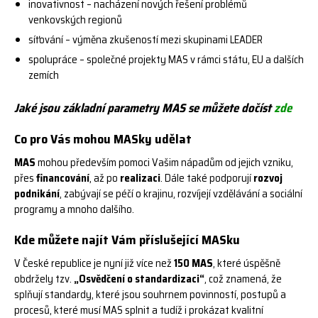
inovativnost – nacházení nových řešení problémů
venkovských regionů
síťování – výměna zkušeností mezi skupinami LEADER
spolupráce – společné projekty MAS v rámci státu, EU a dalších
zemích
Jaké jsou základní parametry MAS se můžete dočíst
zde
Co pro Vás mohou MASky udělat
MAS
mohou především pomoci Vašim nápadům od jejich vzniku,
přes
financování
, až po
realizaci
. Dále také podporují
rozvoj
podnikání
, zabývají se péčí o krajinu, rozvíjejí vzdělávání a sociální
programy a mnoho dalšího.
Kde můžete najít Vám příslušející MASku
V České republice je nyní již více než
150 MAS
, které úspěšně
obdržely tzv.
„Osvědčení o standardizaci“
, což znamená, že
splňují standardy, které jsou souhrnem povinností, postupů a
procesů, které musí MAS splnit a tudíž i prokázat kvalitní