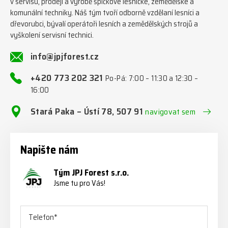
v servisu, prodeji a výrobě špičkové lesnické, zemědělské a
komunální techniky. Náš tým tvoří odborně vzdělaní lesníci a
dřevorubci, bývalí operátoři lesních a zemědělských strojů a
vyškolení servisní technici.
info@jpjforest.cz
+420 773 202 321
Po-Pá: 7:00 – 11:30 a 12:30 –
16:00
Stará Paka – Ústí 78, 507 91
navigovat sem
Napište nám
Tým JPJ Forest s.r.o.
Jsme tu pro Vás!