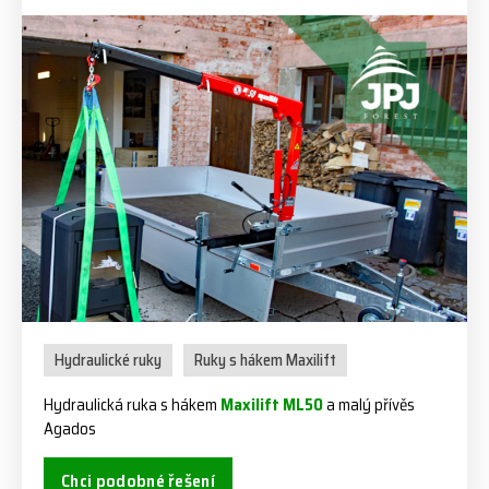
Hydraulické ruky
Ruky s hákem Maxilift
Hydraulická ruka s hákem
Maxilift ML50
a malý přívěs
Agados
Chci podobné řešení