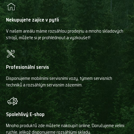
Nekupujete zajíce v pytli
V našem areálu máme rozsáhlou prodejnu a mnoho skladových
strojů, můžete si je prohlédnout a vyzkoušet!
Profesionální servis
Disponujeme mobilními servisními vozy, týmem servisních
techniků a rozsáhlým servisním zázemím.
Spolehlivý E-shop
Mnoho produktů zde můžete nakoupit online. Doručujeme velmi
rychle, jelikož disponujeme rozsáhlými sklady.