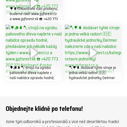
🌳🌲🫡Navštivte naší prodejnu,
budeme rádi! www.jpjforest.cz
a www.jpjforest.sk ☎️ +420 773
202 321 #jpjforest #forsmw
#biojack #regon #vahvajussi
🌳🪵🌲🪓 strojů na výrobu
🪓🌳🌲 dodávat tyhle stroje je
palivového dřeva najdete v
jedna velká radost 🇩🇪
naší nabídce opravdu hodně,
hydraulické jednotky Deitmer
předáváme jich několik každý
naleznete zde v naší nabídce:
týden ℹ️ www.jpjforest.cz a
https://www.jpjforest.cz/kateg
www.jpjforest.sk ☎️ +420 773
orie/multifunkcni-rotacni-
202 321 #jpjforest #zetor
jednotky/ www.jpjforest.cz a
#firewood #regon
www.jpjforest.sk #jpjforest
Objednejte klidně po telefonu!
#firewoodproduction
#firewood #deitmer
Jsme tým odborníků a profesionálů s více než desetiletou tradicí