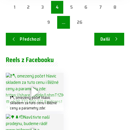
1
2
3
4
5
6
7
8
9
…
26
Předchozí
Další
Reels z Facebooku
❗️🪓 omezený počet hlavic
skladem za tuto cenu ℹ️ Běžné
ceny a parametry zde:
https://share.google/LnhmTfZl
K8W5t7i6o ☎️ +420 773 202
321 #jpjforest #forsmw
#firewood #