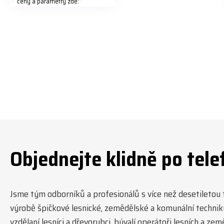
ceny a parametry zde:
https://share.google/LnhmTfZlK
8W5t7i6o ☎️ +420 773 202 321
#jpjforest #forsmw #firewood
#
Objednejte klidně po tele
Jsme tým odborníků a profesionálů s více než desetiletou tr
výrobě špičkové lesnické, zemědělské a komunální technik
vzdělaní lesníci a dřevorubci, bývalí operátoři lesních a ze