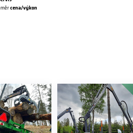
oměr
cena/výkon