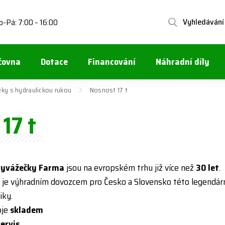
Vyhledávání
o-Pá: 7:00 – 16:00
čovna
Dotace
Financování
Náhradní díly
eky s hydraulickou rukou
Nosnost 17 t
17 t
vyvážečky Farma
jsou na evropském trhu již více než
30 let
.
t je výhradním dovozcem pro Česko a Slovensko této legendár
iky.
oje
skladem
servis