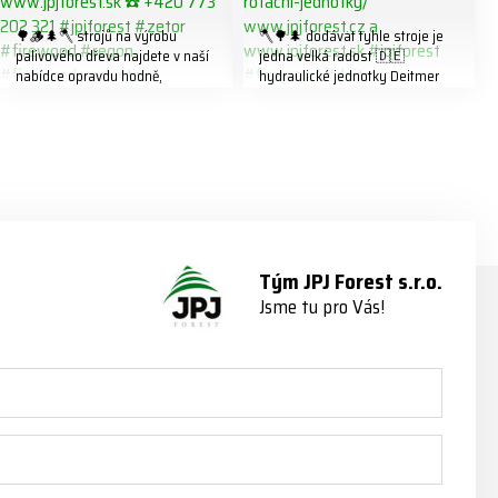
🌳🪵🌲🪓 strojů na výrobu
🪓🌳🌲 dodávat tyhle stroje je
palivového dřeva najdete v naší
jedna velká radost 🇩🇪
nabídce opravdu hodně,
hydraulické jednotky Deitmer
předáváme jich několik každý
naleznete zde v naší nabídce:
týden ℹ️ www.jpjforest.cz a
https://www.jpjforest.cz/kategori
www.jpjforest.sk ☎️ +420 773
e/multifunkcni-rotacni-jednotky/
202 321 #jpjforest #zetor
www.jpjforest.cz a
#firewood #regon
www.jpjforest.sk #jpjforest
#firewoodproduction
#firewood #deitmer
Tým JPJ Forest s.r.o.
Jsme tu pro Vás!