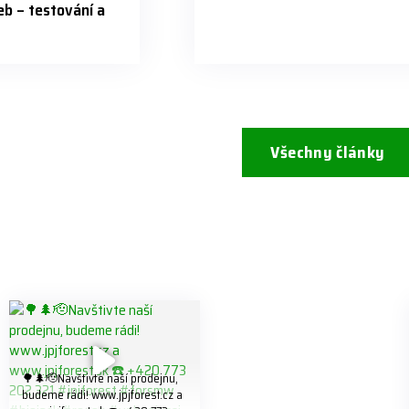
b – testování a
Všechny články
🌳🌲🫡Navštivte naší prodejnu,
budeme rádi! www.jpjforest.cz a