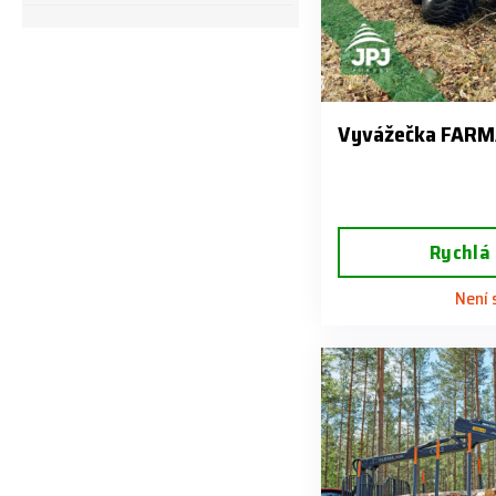
Vyvážečka FARMA
Rychlá
Není