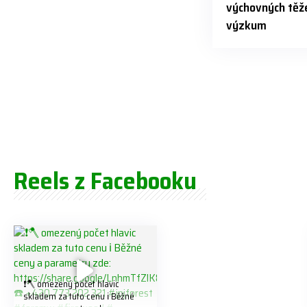
výchovných těže
výzkum
Reels z Facebooku
❗️🪓 omezený počet hlavic
skladem za tuto cenu ℹ️ Běžné