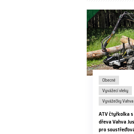
Obecné
Vyvážecí vleky
Vyvážečky Vahva 
ATV čtyřkolka 
dřeva Vahva Jus
pro soustřeďová