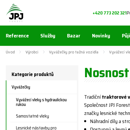
P
+420 773 202 321
Reference
Služby
Bazar
Novinky
Půj
Úvod
Výrobci
Vyvážečky pro tažná vozidla
Vyvážecí vl
Nosnost 
Kategorie produktů
Vyvážečky
Tradiční
traktorové 
Vyvážecí vleky s hydraulickou
rukou
Společnost JPJ Fores
značky lesnické techn
Samostatné vleky
Náhradní díly a str
Lesnické nástavby pro
Dostupný a levný