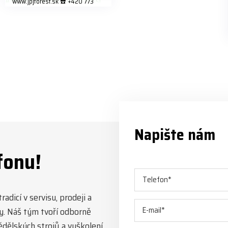
www.jpjforest.sk ☎️ +420 773
202 321 #jpjforest #forsmw
#biojack #regon #vahvajussi
Napište nám
fonu!
adicí v servisu, prodeji a
y. Náš tým tvoří odborně
mědělských strojů a vyškolení