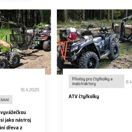
Přívěsy pro čtyřkolky a
8.
malotraktory
16.4.2020
ATV čtyřkolky
Jussi
s vyvážečkou
si jako nástroj
ní dřeva z