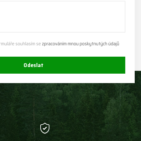
rmuláře souhlasím se
zpracováním mnou poskytnutých údajů
Odeslat