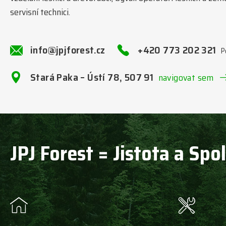
servisní technici.
info@jpjforest.cz
+420 773 202 321
P
Stará Paka – Ústí 78, 507 91
navigovat sem
JPJ Forest = Jistota a Spo