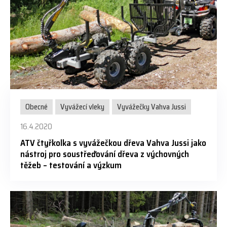
Obecné
Vyvážecí vleky
Vyvážečky Vahva Jussi
16.4.2020
ATV čtyřkolka s vyvážečkou dřeva Vahva Jussi jako
nástroj pro soustřeďování dřeva z výchovných
těžeb – testování a výzkum