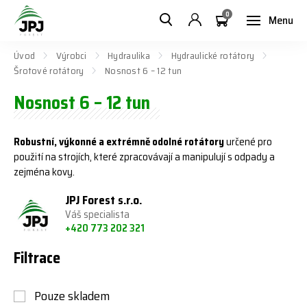
0
Menu
Úvod
Výrobci
Hydraulika
Hydraulické rotátory
Šrotové rotátory
Nosnost 6 – 12 tun
Nosnost 6 – 12 tun
Robustní, výkonné a extrémně odolné rotátory
určené pro
použití na strojích, které zpracovávají a manipulují s odpady a
zejména kovy.
JPJ Forest s.r.o.
Váš specialista
+420 773 202 321
Filtrace
Pouze skladem