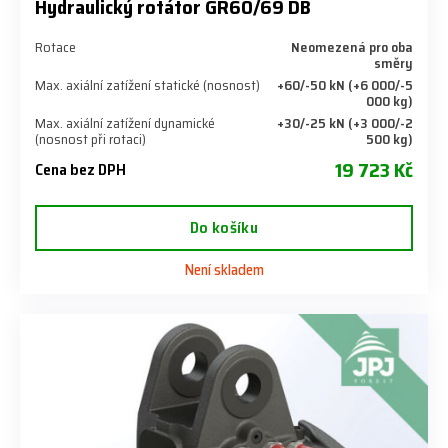
Hydraulický rotátor GR60/69 DB
Rotace
Neomezená pro oba
směry
Max. axiální zatížení statické (nosnost)
+60/-50 kN (+6 000/-5
000 kg)
Max. axiální zatížení dynamické
+30/-25 kN (+3 000/-2
(nosnost při rotaci)
500 kg)
19 723 Kč
Cena bez DPH
Do košíku
Není skladem