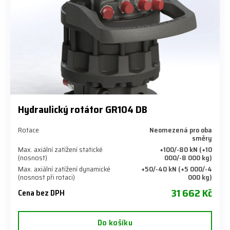
Hydraulický rotátor GR104 DB
Rotace
Neomezená pro oba
směry
Max. axiální zatížení statické
+100/-80 kN (+10
(nosnost)
000/-8 000 kg)
Max. axiální zatížení dynamické
+50/-40 kN (+5 000/-4
(nosnost při rotaci)
000 kg)
31 662 Kč
Cena bez DPH
Do košíku