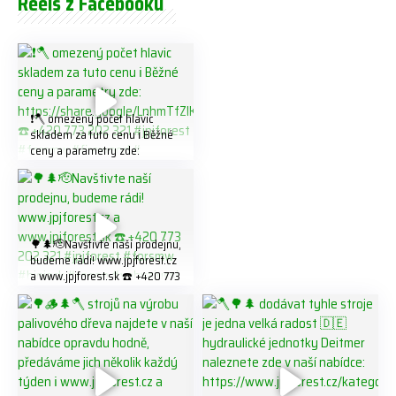
Reels z Facebooku
❗️🪓 omezený počet hlavic
skladem za tuto cenu ℹ️ Běžné
ceny a parametry zde:
https://share.google/LnhmTfZl
K8W5t7i6o ☎️ +420 773 202
321 #jpjforest #forsmw
#firewood #
🌳🌲🫡Navštivte naší prodejnu,
budeme rádi! www.jpjforest.cz
a www.jpjforest.sk ☎️ +420 773
202 321 #jpjforest #forsmw
#biojack #regon #vahvajussi