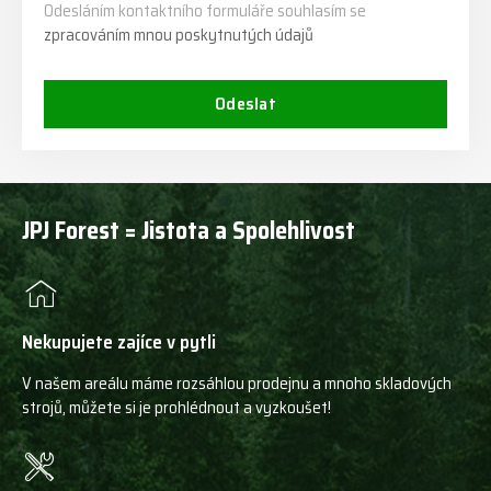
Odesláním kontaktního formuláře souhlasím se
zpracováním mnou poskytnutých údajů
Odeslat
JPJ Forest = Jistota a Spolehlivost
Nekupujete zajíce v pytli
V našem areálu máme rozsáhlou prodejnu a mnoho skladových
strojů, můžete si je prohlédnout a vyzkoušet!