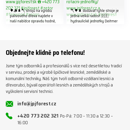
🌳🪵🌲🪓 strojů na výrobu
🪓🌳🌲 dodávat tyhle stroje je
palivového dřeva najdete v
jedna velká radost 🇩🇪
naší nabídce opravdu hodně,
hydraulické jednotky Deitmer
předáváme jich několik každý
naleznete zde v naší nabídce:
týden ℹ️ www.jpjforest.cz a
https://www.jpjforest.cz/kateg
www.jpjforest.sk ☎️ +420 773
orie/multifunkcni-rotacni-
202 321 #jpjforest #zetor
jednotky/ www.jpjforest.cz a
#firewood #regon
www.jpjforest.sk #jpjforest
Objednejte klidně po telefonu!
#firewoodproduction
#firewood #deitmer
Jsme tým odborníků a profesionálů s více než desetiletou tradicí
v servisu, prodeji a výrobě špičkové lesnické, zemědělské a
komunální techniky. Náš tým tvoří odborně vzdělaní lesníci a
dřevorubci, bývalí operátoři lesních a zemědělských strojů a
vyškolení servisní technici.
info@jpjforest.cz
+420 773 202 321
Po-Pá: 7:00 – 11:30 a 12:30 –
16:00