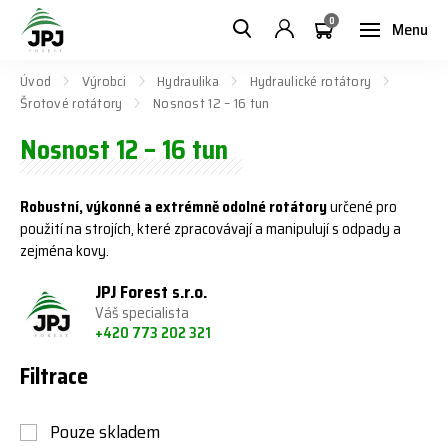
0
Menu
Úvod
Výrobci
Hydraulika
Hydraulické rotátory
Šrotové rotátory
Nosnost 12 – 16 tun
Nosnost 12 – 16 tun
Robustní, výkonné a extrémně odolné rotátory
určené pro
použití na strojích, které zpracovávají a manipulují s odpady a
zejména kovy.
JPJ Forest s.r.o.
Váš specialista
+420 773 202 321
Filtrace
Pouze skladem