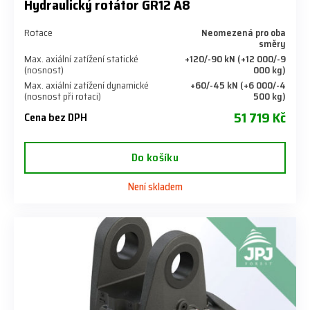
Hydraulický rotátor GR12 A8
Rotace
Neomezená pro oba
směry
Max. axiální zatížení statické
+120/-90 kN (+12 000/-9
(nosnost)
000 kg)
Max. axiální zatížení dynamické
+60/-45 kN (+6 000/-4
(nosnost při rotaci)
500 kg)
51 719 Kč
Cena bez DPH
Do košíku
Není skladem