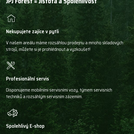
JPJ Forest = Jistota a Spolehlivost
Nekupujete zajíce v pytli
V našem areálu máme rozsáhlou prodejnu a mnoho skladových
strojů, můžete si je prohlédnout a vyzkoušet!
Profesionální servis
Disponujeme mobilními servisními vozy, týmem servisních
techniků a rozsáhlým servisním zázemím.
Spolehlivý E-shop