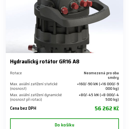
Hydraulický rotátor GR16 A8
Rotace
Neomezená pro oba
směry
Max. axiální zatížení statické
+160/-90 kN (+16 000/-9
(nosnost)
000 kg)
Max. axiální zatížení dynamické
+80/-45 kN (+8 000/-4
(nosnost při rotaci)
500 kg)
56 262 Kč
Cena bez DPH
Do košíku