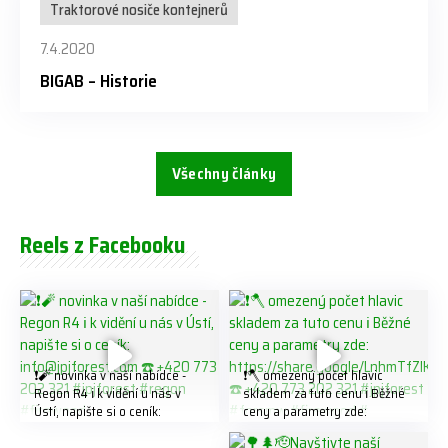
Traktorové nosiče kontejnerů
7.4.2020
BIGAB – Historie
Všechny články
Reels z Facebooku
❗️🧨 novinka v naší nabídce -
❗️🪓 omezený počet hlavic
Regon R4 ℹ️ k vidění u nás v
skladem za tuto cenu ℹ️ Běžné
Ústí, napište si o ceník:
ceny a parametry zde:
info@jpjforest.com ☎️ +420
https://share.google/LnhmTfZl
773 202 321 #jpjforest #regon
K8W5t7i6o ☎️ +420 773 202