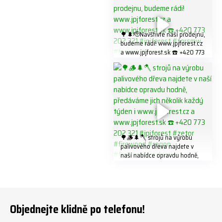
#firewood
321 #jpjforest #forsmw
#firewood #
🌳🌲🫡Navštivte naší prodejnu,
budeme rádi! www.jpjforest.cz
a www.jpjforest.sk ☎️ +420 773
202 321 #jpjforest #forsmw
#biojack #regon #vahvajussi
🌳🪵🌲🪓 strojů na výrobu
palivového dřeva najdete v
naší nabídce opravdu hodně,
předáváme jich několik každý
týden ℹ️ www.jpjforest.cz a
www.jpjforest.sk ☎️ +420 773
202 321 #jpjforest #zetor
#firewood #regon
Objednejte klidně po telefonu!
#firewoodproduction