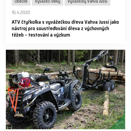
Obecné
Vyvážecí vleky
Vyvážečky Vahva Jussi
16.4.2020
ATV čtyřkolka s vyvážečkou dřeva Vahva Jussi jako
nástroj pro soustřeďování dřeva z výchovných
těžeb – testování a výzkum