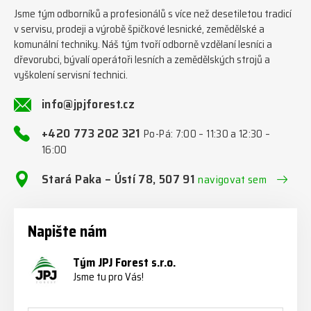
Jsme tým odborníků a profesionálů s více než desetiletou tradicí
v servisu, prodeji a výrobě špičkové lesnické, zemědělské a
komunální techniky. Náš tým tvoří odborně vzdělaní lesníci a
dřevorubci, bývalí operátoři lesních a zemědělských strojů a
vyškolení servisní technici.
info@jpjforest.cz
+420 773 202 321
Po-Pá: 7:00 – 11:30 a 12:30 –
16:00
Stará Paka – Ústí 78, 507 91
navigovat sem
Napište nám
Tým JPJ Forest s.r.o.
Jsme tu pro Vás!