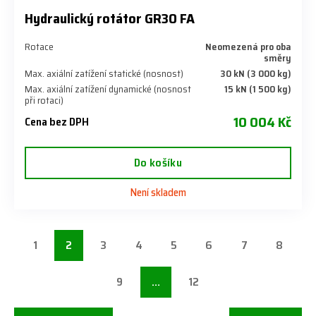
Hydraulický rotátor GR30 FA
Rotace
Neomezená pro oba
směry
Max. axiální zatížení statické (nosnost)
30 kN (3 000 kg)
Max. axiální zatížení dynamické (nosnost
15 kN (1 500 kg)
při rotaci)
10 004 Kč
Cena bez DPH
Do košíku
Není skladem
1
2
3
4
5
6
7
8
9
…
12