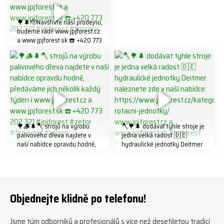
#firewood #
🌳🌲🫡Navštivte naší prodejnu,
budeme rádi! www.jpjforest.cz
a www.jpjforest.sk ☎️ +420 773
202 321 #jpjforest #forsmw
#biojack #regon #vahvajussi
🌳🪵🌲🪓 strojů na výrobu
🪓🌳🌲 dodávat tyhle stroje je
palivového dřeva najdete v
jedna velká radost 🇩🇪
naší nabídce opravdu hodně,
hydraulické jednotky Deitmer
předáváme jich několik každý
naleznete zde v naší nabídce:
týden ℹ️ www.jpjforest.cz a
https://www.jpjforest.cz/kateg
www.jpjforest.sk ☎️ +420 773
orie/multifunkcni-rotacni-
202 321 #jpjforest #zetor
jednotky/ www.jpjforest.cz a
#firewood #regon
www.jpjforest.sk #jpjforest
Objednejte klidně po telefonu!
#firewoodproduction
#firewood #deitmer
Jsme tým odborníků a profesionálů s více než desetiletou tradicí