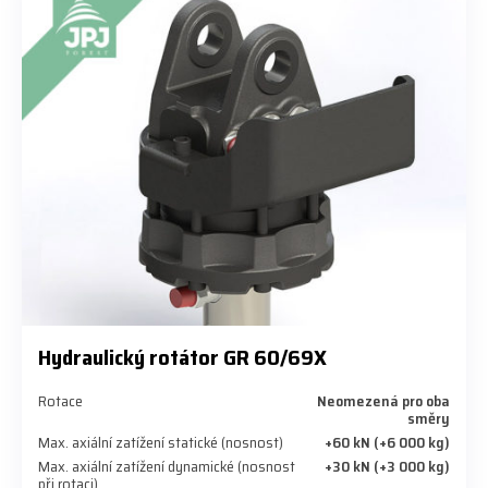
Hydraulický rotátor GR 60/69X
Rotace
Neomezená pro oba
směry
Max. axiální zatížení statické (nosnost)
+60 kN (+6 000 kg)
Max. axiální zatížení dynamické (nosnost
+30 kN (+3 000 kg)
při rotaci)