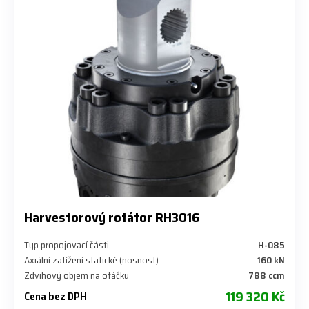
Harvestorový rotátor RH3016
Typ propojovací části
H-085
Axiální zatížení statické (nosnost)
160 kN
Zdvihový objem na otáčku
788 ccm
119 320 Kč
Cena bez DPH