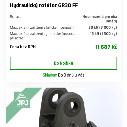
Hydraulický rotátor GR30 FF
Rotace
Neomezená pro oba
směry
Max. axiální zatížení statické (nosnost)
30 kN (3 000 kg)
Max. axiální zatížení dynamické (nosnost
15 kN (1 500 kg)
při rotaci)
11 687 Kč
Cena bez DPH
Do košíku
Skladem
Do 3 dnů u Vás