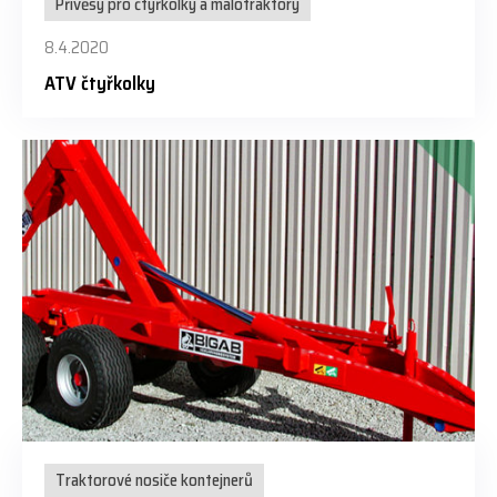
Přívěsy pro čtyřkolky a malotraktory
8.4.2020
ATV čtyřkolky
Traktorové nosiče kontejnerů