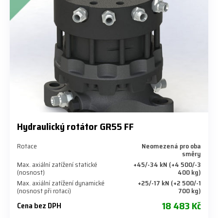
Hydraulický rotátor GR55 FF
Rotace
Neomezená pro oba
směry
Max. axiální zatížení statické
+45/-34 kN (+4 500/-3
(nosnost)
400 kg)
Max. axiální zatížení dynamické
+25/-17 kN (+2 500/-1
(nosnost při rotaci)
700 kg)
18 483 Kč
Cena bez DPH