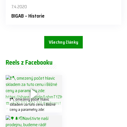
7.4.2020
BIGAB – Historie
Všechny články
Reels z Facebooku
❗️🪓 omezený počet hlavic
skladem za tuto cenu ℹ️ Běžné
ceny a parametry zde:
https://share.google/LnhmTfZl
K8W5t7i6o ☎️ +420 773 202
321 #jpjforest #forsmw