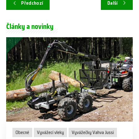
Předchozí
Další
Články a novinky
Obecné
Vyvážecí vleky
Vyvážečky Vahva Jussi