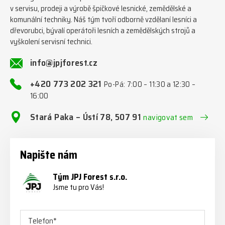
v servisu, prodeji a výrobě špičkové lesnické, zemědělské a
komunální techniky. Náš tým tvoří odborně vzdělaní lesníci a
dřevorubci, bývalí operátoři lesních a zemědělských strojů a
vyškolení servisní technici.
info@jpjforest.cz
+420 773 202 321
Po-Pá: 7:00 – 11:30 a 12:30 –
16:00
Stará Paka – Ústí 78, 507 91
navigovat sem
Napište nám
Tým JPJ Forest s.r.o.
Jsme tu pro Vás!