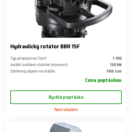
Hydraulický rotátor BBR 15F
Typ propojovací části
I-100
Axiální zatížení statické (nosnost)
150 kN
Zdvihový objem na otáčku
788 ccm
Cena poptávkou
Rychlá poptávka
Není skladem