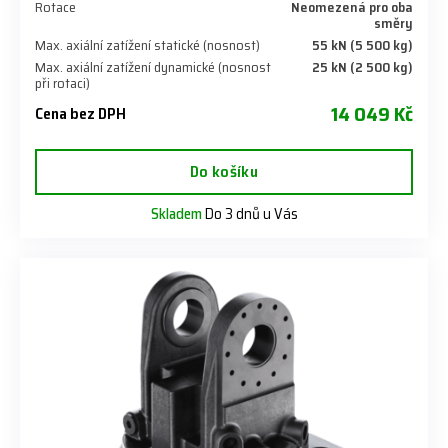
Rotace
Neomezená pro oba
směry
Max. axiální zatížení statické (nosnost)
55 kN (5 500 kg)
Max. axiální zatížení dynamické (nosnost
25 kN (2 500 kg)
při rotaci)
14 049 Kč
Cena bez DPH
Do košíku
Skladem
Do 3 dnů u Vás