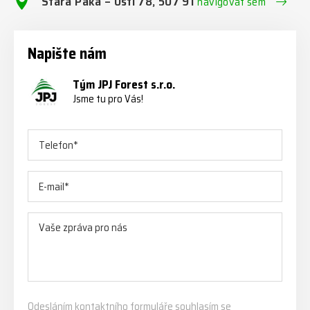
Stará Paka – Ústí 78, 507 91
navigovat sem
Napište nám
Tým JPJ Forest s.r.o.
Jsme tu pro Vás!
Odesláním kontaktního formuláře souhlasím se