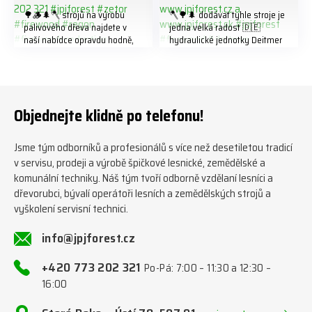
🌳🪵🌲🪓 strojů na výrobu
🪓🌳🌲 dodávat tyhle stroje je
palivového dřeva najdete v
jedna velká radost 🇩🇪
naší nabídce opravdu hodně,
hydraulické jednotky Deitmer
předáváme jich několik každý
naleznete zde v naší nabídce:
týden ℹ️ www.jpjforest.cz a
https://www.jpjforest.cz/kateg
www.jpjforest.sk ☎️ +420 773
orie/multifunkcni-rotacni-
202 321 #jpjforest #zetor
jednotky/ www.jpjforest.cz a
#firewood #regon
www.jpjforest.sk #jpjforest
Objednejte klidně po telefonu!
#firewoodproduction
#firewood #deitmer
Jsme tým odborníků a profesionálů s více než desetiletou tradicí
v servisu, prodeji a výrobě špičkové lesnické, zemědělské a
komunální techniky. Náš tým tvoří odborně vzdělaní lesníci a
dřevorubci, bývalí operátoři lesních a zemědělských strojů a
vyškolení servisní technici.
info@jpjforest.cz
+420 773 202 321
Po-Pá: 7:00 – 11:30 a 12:30 –
16:00