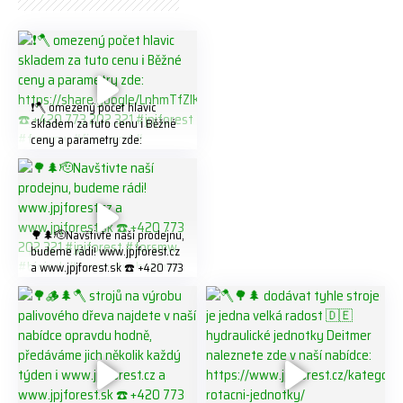
❗️🪓 omezený počet hlavic
skladem za tuto cenu ℹ️ Běžné
ceny a parametry zde:
https://share.google/LnhmTfZl
K8W5t7i6o ☎️ +420 773 202
321 #jpjforest #forsmw
#firewood #
🌳🌲🫡Navštivte naší prodejnu,
budeme rádi! www.jpjforest.cz
a www.jpjforest.sk ☎️ +420 773
202 321 #jpjforest #forsmw
#biojack #regon #vahvajussi