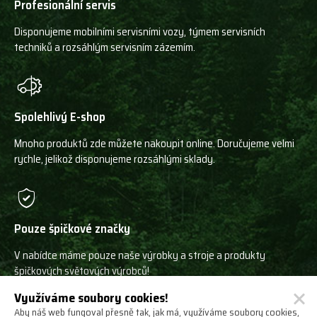
Profesionální servis
Disponujeme mobilními servisními vozy, týmem servisních
techniků a rozsáhlým servisním zázemím.
Spolehlivý E-shop
Mnoho produktů zde můžete nakoupit online. Doručujeme velmi
rychle, jelikož disponujeme rozsáhlými sklady.
Pouze špičkové značky
V nabídce máme pouze naše výrobky a stroje a produkty
špičkových světových výrobců!
Využíváme soubory cookies!
Aby náš web fungoval přesně tak, jak má, využíváme soubory cookies,