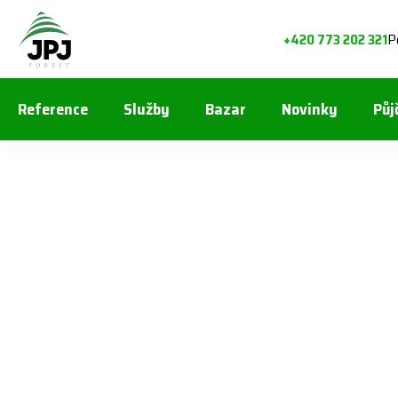
P
+420 773 202 321
Reference
Služby
Bazar
Novinky
Půj