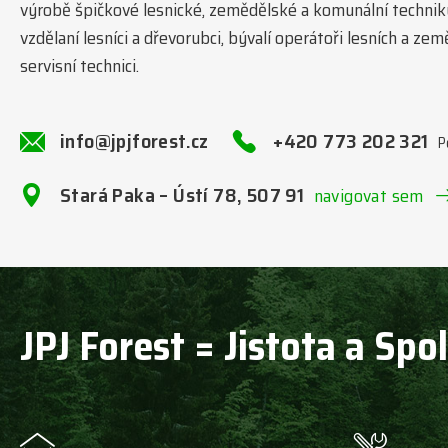
výrobě špičkové lesnické, zemědělské a komunální technik
vzdělaní lesníci a dřevorubci, bývalí operátoři lesních a ze
servisní technici.
info@jpjforest.cz
+420 773 202 321
P
Stará Paka – Ústí 78, 507 91
navigovat sem
JPJ Forest = Jistota a Spo