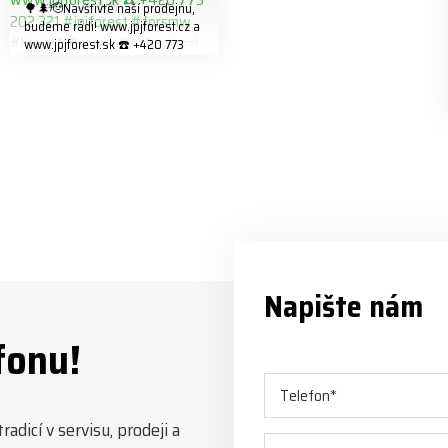
🌳🌲🫡Navštivte naší prodejnu,
budeme rádi! www.jpjforest.cz a
www.jpjforest.sk ☎️ +420 773
202 321 #jpjforest #forsmw
#biojack #regon #vahvajussi
Napište nám
fonu!
adicí v servisu, prodeji a