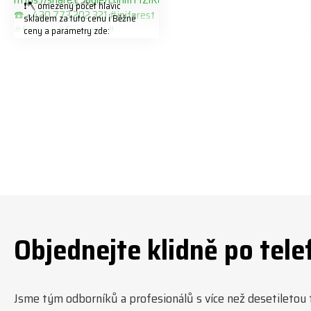
❗️🪓 omezený počet hlavic
skladem za tuto cenu ℹ️ Běžné
ceny a parametry zde:
https://share.google/LnhmTfZlK
8W5t7i6o ☎️ +420 773 202 321
#jpjforest #forsmw #firewood
#
Objednejte klidně po tele
Jsme tým odborníků a profesionálů s více než desetiletou tr