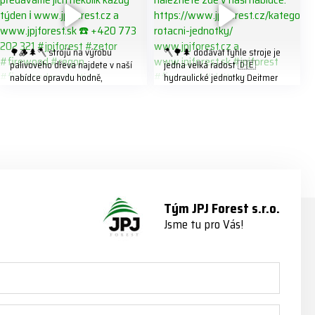
🌳🪵🌲🪓 strojů na výrobu
🪓🌳🌲 dodávat tyhle stroje je
palivového dřeva najdete v naší
jedna velká radost 🇩🇪
nabídce opravdu hodně,
hydraulické jednotky Deitmer
předáváme jich několik každý
naleznete zde v naší nabídce:
týden ℹ️ www.jpjforest.cz a
https://www.jpjforest.cz/kategori
www.jpjforest.sk ☎️ +420 773
e/multifunkcni-rotacni-jednotky/
202 321 #jpjforest #zetor
www.jpjforest.cz a
#firewood #regon
www.jpjforest.sk #jpjforest
#firewoodproduction
#firewood #deitmer
Tým JPJ Forest s.r.o.
Jsme tu pro Vás!